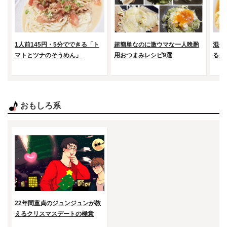
1人前145円・5分でできる「ト
超簡単なのに激ウマな一人晩酌
混ぜ
マトとツナのそうめん」
用おつまみレシピ9選
る美
おもしろ系
22年間童貞のジュンジュンが教
えるクリスマスデートの極意