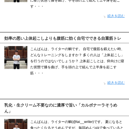
に寝た状態で膝を曲げ、手を頭の上で組んで上半身を起こ
す・・・
続きを読む
効率の悪い上体起こしよりも腹筋に効く自宅でできる自重筋トレ
こんばんは、ライターの鯛です。 自宅で腹筋を鍛えたい時、
どんなトレーニングをしますか？ 多くの人は「上体起こし」
を行うのではないでしょうか？ 上体起こしとは、仰向けに寝
た状態で膝を曲げ、手を頭の上で組んで上半身を起こす
筋・・・
続きを読む
乳化・生クリーム不要なのに濃厚で旨い「カルボナーラそうめ
ん」
こんばんは、ライターの鯛(@tai__writer)です。 夏になると
食べたくなるそうめんですが、毎回めんつゆで食べていると