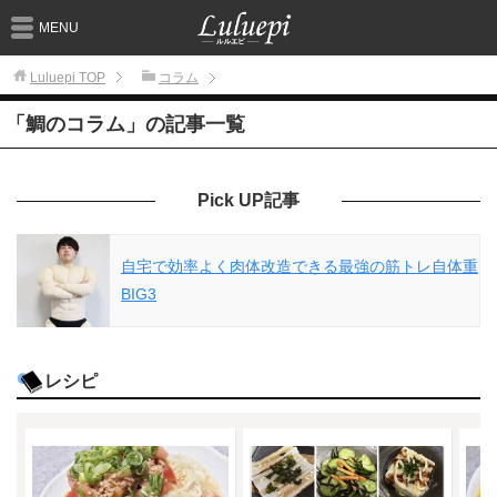
MENU
Luluepi
TOP
コラム
「鯛のコラム」の記事一覧
Pick UP記事
自宅で効率よく肉体改造できる最強の筋トレ自体重
BIG3
レシピ