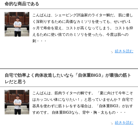
命的な商品である
こんばんは、シェービング評論家のライター鯛だ。 肌に優し
く深剃りするために高価なカミソリを使っても、せいぜい1
ヶ月で寿命を迎え、コストが高くなってしまう。 コストを抑
えるために使い捨てのカミソリを使ったら、今度は肌への
刺・・・
続きを読む
自宅で効率よく肉体改造したいなら「自体重BIG3」が最強の筋ト
レだと思う
こんばんは、筋肉ライターの鯛です。 「夏に向けて今年こそ
はカッコいい体になりたい！」と思っていませんか？ 自宅で
器具を使わずに筋トレをする場合は、「自体重BIG3」がおす
すめです。 自体重BIG3なら、背中・胸・太ももの・・・
続きを読む