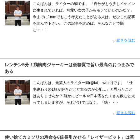
こんばんは、ライターの鯛です。 「自分がもう少しイケメン
に生まれていれば、可愛い女の子からモテていたのかな？」
今までに1mmでもこう考えたことがある人は、ぜひこの記事
を読んで下さい。 この記事を読めば、そんなことで悩
む・・・
続きを読む
レンチン5分！鶏胸肉ジャーキーは低糖質で旨い最高のおつまみで
ある
こんばんは、元芸人のライター鯛(@tai__writer)です。 「仕
事終わりの1杯が好きだけど太るのが心配…」と思ったこと
はありませんか？ 確かにビールや日本酒をたくさん飲むと太
ってしまいますが、それだけではなく、「糖・・・
続きを読む
使い捨てカミソリの寿命を6倍長引かせる「レイザーピット」は革