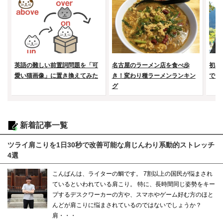
英語の難しい前置詞問題を「可
名古屋のラーメン店を食べ歩
初め
愛い猫画像」に置き換えてみた
き！変わり種ラーメンランキン
で山
グ
新着記事一覧
ツライ肩こりを1日30秒で改善可能な肩じんわり系動的ストレッチ
4選
こんばんは、ライターの鯛です。 7割以上の国民が悩まされ
ているといわれている肩こり。 特に、長時間同じ姿勢をキー
プするデスクワーカーの方や、スマホやゲーム好む方のほと
んどが肩こりに悩まされているのではないでしょうか？
肩・・・