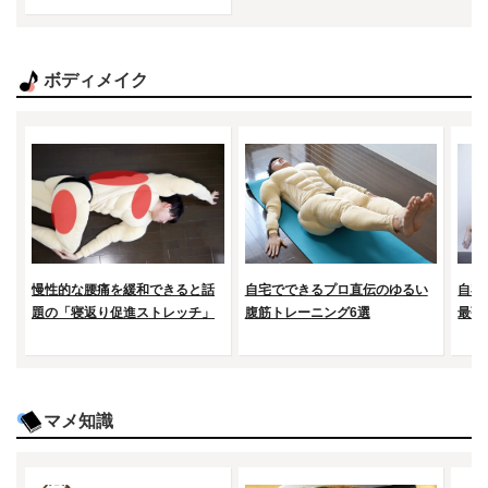
ボディメイク
慢性的な腰痛を緩和できると話
自宅でできるプロ直伝のゆるい
自宅
題の「寝返り促進ストレッチ」
腹筋トレーニング6選
最強
マメ知識