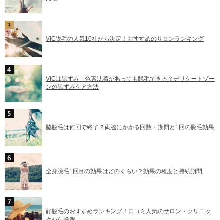
VIO脱毛の人気10社から決定！おすすめのサロンランキング
VIOは黒ずみ・色素沈着があっても脱毛できる？デリケートゾー
ンの黒ずみケア方法
脇脱毛は何回で終了？両脇にかかる回数・期間と1回の脱毛効果
全身脱毛1回目の効果はどのくらい？効果の程度と持続期間
顔脱毛のおすすめランキング！口コミ人気のサロン・クリニッ
クから厳選