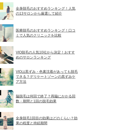
全身脱毛のおすすめランキング！人気
の13サロンから厳選して紹介
医療脱毛のおすすめランキング！口コ
ミで人気のクリニックを比較
VIO脱毛の人気10社から決定！おすす
めのサロンランキング
VIOは黒ずみ・色素沈着があっても脱毛
できる？デリケートゾーンの黒ずみケ
ア方法
脇脱毛は何回で終了？両脇にかかる回
数・期間と1回の脱毛効果
全身脱毛1回目の効果はどのくらい？効
果の程度と持続期間