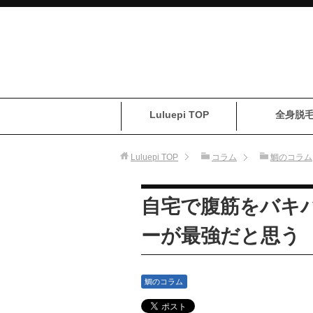
Luluepi TOP
全身脱
Luluepi
TOP
コラム
鯛のコラム
自宅で腹筋をバキ
ーが最強だと思う
鯛のコラム