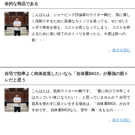
命的な商品である
こんばんは、シェービング評論家のライター鯛だ。 肌に優し
く深剃りするために高価なカミソリを使っても、せいぜい1
ヶ月で寿命を迎え、コストが高くなってしまう。 コストを抑
えるために使い捨てのカミソリを使ったら、今度は肌への
刺・・・
続きを読む
自宅で効率よく肉体改造したいなら「自体重BIG3」が最強の筋ト
レだと思う
こんばんは、筋肉ライターの鯛です。 「夏に向けて今年こそ
はカッコいい体になりたい！」と思っていませんか？ 自宅で
器具を使わずに筋トレをする場合は、「自体重BIG3」がおす
すめです。 自体重BIG3なら、背中・胸・太ももの・・・
続きを読む