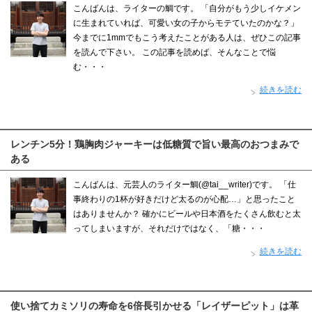
こんばんは、ライターの鯛です。 「自分がもう少しイケメン
に生まれていれば、可愛い女の子からモテていたのかな？」
今までに1mmでもこう考えたことがある人は、ぜひこの記事
を読んで下さい。 この記事を読めば、そんなことで悩
む・・・
続きを読む
レンチン5分！鶏胸肉ジャーキーは低糖質で旨い最高のおつまみで
ある
こんばんは、元芸人のライター鯛(@tai__writer)です。 「仕
事終わりの1杯が好きだけど太るのが心配…」と思ったこと
はありませんか？ 確かにビールや日本酒をたくさん飲むと太
ってしまいますが、それだけではなく、「糖・・・
続きを読む
使い捨てカミソリの寿命を6倍長引かせる「レイザーピット」は革