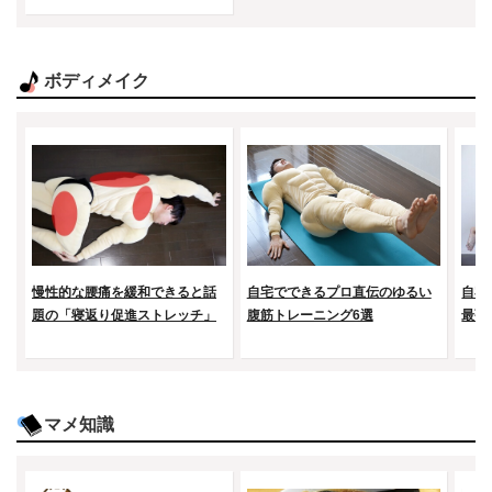
ボディメイク
慢性的な腰痛を緩和できると話
自宅でできるプロ直伝のゆるい
自宅
題の「寝返り促進ストレッチ」
腹筋トレーニング6選
最強
マメ知識