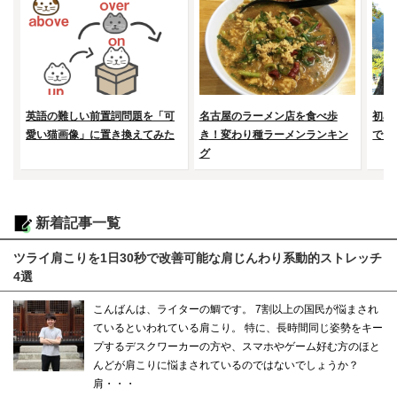
英語の難しい前置詞問題を「可
名古屋のラーメン店を食べ歩
初め
愛い猫画像」に置き換えてみた
き！変わり種ラーメンランキン
で山
グ
新着記事一覧
ツライ肩こりを1日30秒で改善可能な肩じんわり系動的ストレッチ
4選
こんばんは、ライターの鯛です。 7割以上の国民が悩まされ
ているといわれている肩こり。 特に、長時間同じ姿勢をキー
プするデスクワーカーの方や、スマホやゲーム好む方のほと
んどが肩こりに悩まされているのではないでしょうか？
肩・・・