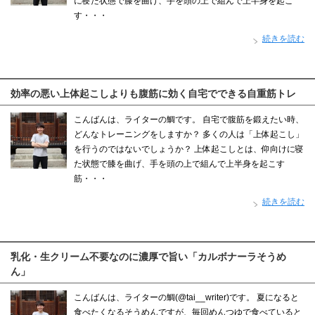
に寝た状態で膝を曲げ、手を頭の上で組んで上半身を起こ
す・・・
続きを読む
効率の悪い上体起こしよりも腹筋に効く自宅でできる自重筋トレ
こんばんは、ライターの鯛です。 自宅で腹筋を鍛えたい時、
どんなトレーニングをしますか？ 多くの人は「上体起こし」
を行うのではないでしょうか？ 上体起こしとは、仰向けに寝
た状態で膝を曲げ、手を頭の上で組んで上半身を起こす
筋・・・
続きを読む
乳化・生クリーム不要なのに濃厚で旨い「カルボナーラそうめ
ん」
こんばんは、ライターの鯛(@tai__writer)です。 夏になると
食べたくなるそうめんですが、毎回めんつゆで食べていると