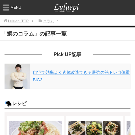
MENU
Luluepi
TOP
コラム
「鯛のコラム」の記事一覧
Pick UP記事
自宅で効率よく肉体改造できる最強の筋トレ自体重
BIG3
レシピ