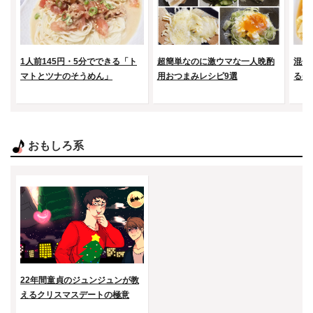
1人前145円・5分でできる「ト
超簡単なのに激ウマな一人晩酌
混ぜ
マトとツナのそうめん」
用おつまみレシピ9選
る美
おもしろ系
22年間童貞のジュンジュンが教
えるクリスマスデートの極意