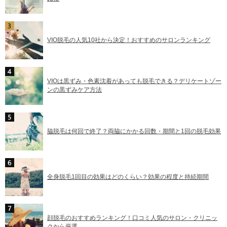
VIO脱毛の人気10社から決定！おすすめのサロンランキング
VIOは黒ずみ・色素沈着があっても脱毛できる？デリケートゾー
ンの黒ずみケア方法
脇脱毛は何回で終了？両脇にかかる回数・期間と1回の脱毛効果
全身脱毛1回目の効果はどのくらい？効果の程度と持続期間
顔脱毛のおすすめランキング！口コミ人気のサロン・クリニッ
クから厳選