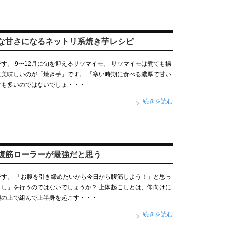
な甘さになるネットリ系焼き芋レシピ
す。 9〜12月に旬を迎えるサツマイモ。 サツマイモは煮ても揚
美味しいのが「焼き芋」です。 「寒い時期に食べる濃厚で甘い
方も多いのではないでしょ・・・
続きを読む
腹筋ローラーが最強だと思う
す。 「お腹を引き締めたいから今日から腹筋しよう！」と思っ
し」を行うのではないでしょうか？ 上体起こしとは、仰向けに
頭の上で組んで上半身を起こす・・・
続きを読む