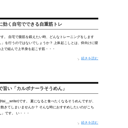
に効く自宅でできる自重筋トレ
す。 自宅で腹筋を鍛えたい時、どんなトレーニングをします
し」を行うのではないでしょうか？ 上体起こしとは、仰向けに寝
の上で組んで上半身を起こす筋・・・
続きを読む
で旨い「カルボナーラそうめん」
ai__writer)です。 夏になると食べたくなるそうめんですが、
飽きてしまいませんか？ そんな時におすすめしたいのがこち
ん」です。 い・・・
続きを読む