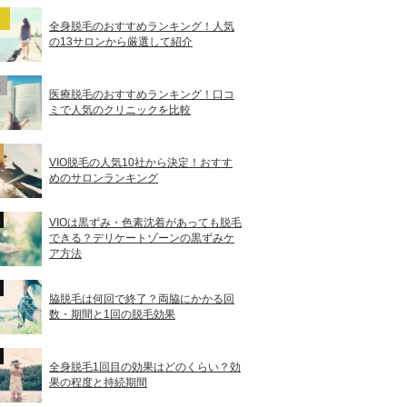
全身脱毛のおすすめランキング！人気
の13サロンから厳選して紹介
医療脱毛のおすすめランキング！口コ
ミで人気のクリニックを比較
VIO脱毛の人気10社から決定！おすす
めのサロンランキング
VIOは黒ずみ・色素沈着があっても脱毛
できる？デリケートゾーンの黒ずみケ
ア方法
脇脱毛は何回で終了？両脇にかかる回
数・期間と1回の脱毛効果
全身脱毛1回目の効果はどのくらい？効
果の程度と持続期間