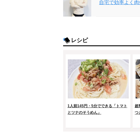
自宅で効率よく肉
レシピ
1人前145円・5分でできる「トマト
超
とツナのそうめん」
つ