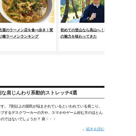
古屋のラーメン店を食べ歩き！変
初めての登山なら高山へ！燕岳で山
山の
り種ラーメンランキング
の魅力を味わってきた
を上
能な肩じんわり系動的ストレッチ4選
す。 7割以上の国民が悩まされているといわれている肩こり。
ープするデスクワーカーの方や、スマホやゲーム好む方のほとん
のではないでしょうか？ 肩・・・
続きを読む