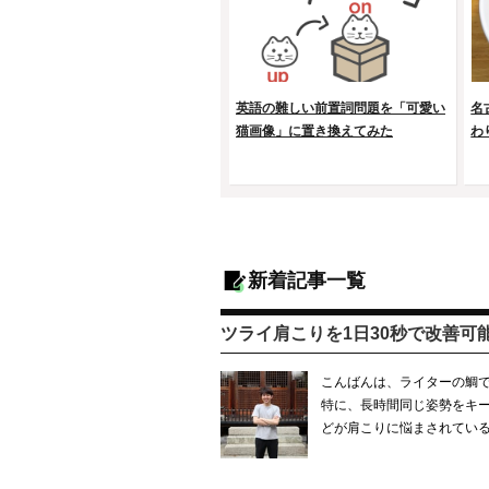
英語の難しい前置詞問題を「可愛い
名
猫画像」に置き換えてみた
わ
新着記事一覧
ツライ肩こりを1日30秒で改善可
こんばんは、ライターの鯛で
特に、長時間同じ姿勢をキ
どが肩こりに悩まされている