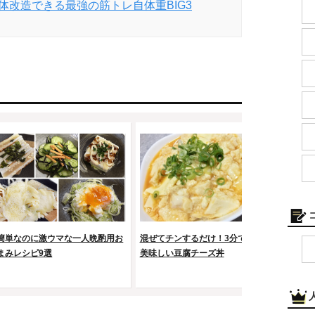
体改造できる最強の筋トレ自体重BIG3
簡単なのに激ウマな一人晩酌用お
混ぜてチンするだけ！3分でできる
一人
まみレシピ9選
美味しい豆腐チーズ丼
ムチ