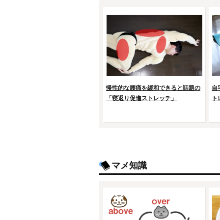
慢性的な腰痛を緩和できると話題の
自
「寝返り促進ストレッチ」
ト
マメ知識