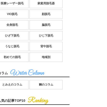
医療レーザー脱毛
家庭用脱毛器
VIO脱毛
顔脱毛
全身脱毛
脇脱毛
ひざ下脱毛
ひじ下脱毛
うなじ脱毛
背中脱毛
初めての脱毛
地域別
コラム
暮らし男性のための超簡単なキ
5分でできる「かける」ハンバーグ
あっさり
とみえのコラム
鯛のコラム
焼きうどんレシピ
丼の簡単レシピ
ゃんぽん
人気の記事TOP10