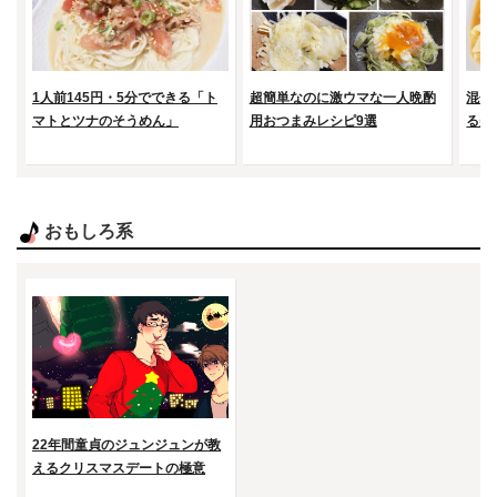
1人前145円・5分でできる「ト
超簡単なのに激ウマな一人晩酌
混ぜ
マトとツナのそうめん」
用おつまみレシピ9選
る美
おもしろ系
22年間童貞のジュンジュンが教
えるクリスマスデートの極意