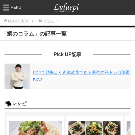
MENU
Luluepi
TOP
コラム
「鯛のコラム」の記事一覧
Pick UP記事
自宅で効率よく肉体改造できる最強の筋トレ自体重
BIG3
レシピ