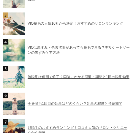
VIO脱毛の人気10社から決定！おすすめのサロンランキング
VIOは黒ずみ・色素沈着があっても脱毛できる？デリケートゾー
ンの黒ずみケア方法
脇脱毛は何回で終了？両脇にかかる回数・期間と1回の脱毛効果
全身脱毛1回目の効果はどのくらい？効果の程度と持続期間
顔脱毛のおすすめランキング！口コミ人気のサロン・クリニッ
クから厳選