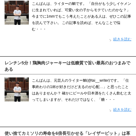
こんばんは、ライターの鯛です。 「自分がもう少しイケメン
に生まれていれば、可愛い女の子からモテていたのかな？」
今までに1mmでもこう考えたことがある人は、ぜひこの記事
を読んで下さい。 この記事を読めば、そんなことで悩
む・・・
続きを読む
レンチン5分！鶏胸肉ジャーキーは低糖質で旨い最高のおつまみで
ある
こんばんは、元芸人のライター鯛(@tai__writer)です。 「仕
事終わりの1杯が好きだけど太るのが心配…」と思ったこと
はありませんか？ 確かにビールや日本酒をたくさん飲むと太
ってしまいますが、それだけではなく、「糖・・・
続きを読む
使い捨てカミソリの寿命を6倍長引かせる「レイザーピット」は革