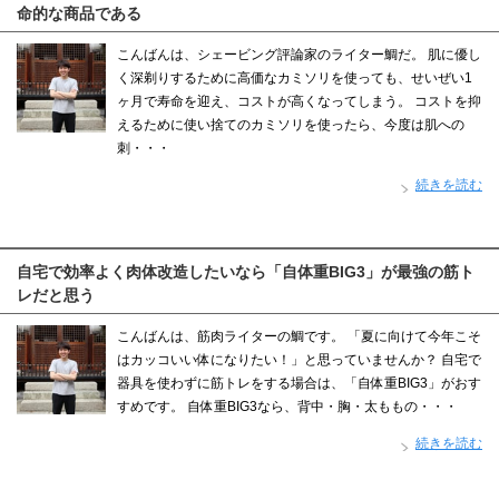
命的な商品である
こんばんは、シェービング評論家のライター鯛だ。 肌に優し
く深剃りするために高価なカミソリを使っても、せいぜい1
ヶ月で寿命を迎え、コストが高くなってしまう。 コストを抑
えるために使い捨てのカミソリを使ったら、今度は肌への
刺・・・
続きを読む
自宅で効率よく肉体改造したいなら「自体重BIG3」が最強の筋ト
レだと思う
こんばんは、筋肉ライターの鯛です。 「夏に向けて今年こそ
はカッコいい体になりたい！」と思っていませんか？ 自宅で
器具を使わずに筋トレをする場合は、「自体重BIG3」がおす
すめです。 自体重BIG3なら、背中・胸・太ももの・・・
続きを読む