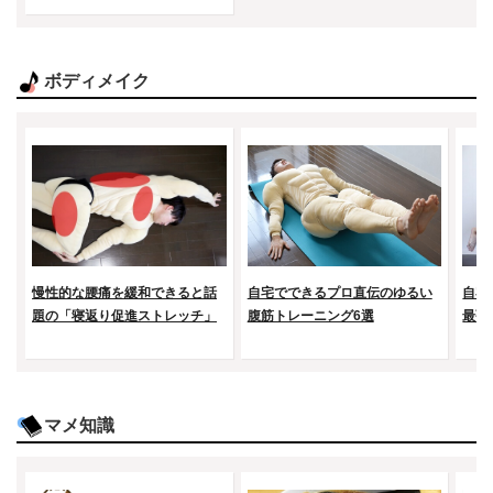
ボディメイク
慢性的な腰痛を緩和できると話
自宅でできるプロ直伝のゆるい
自宅
題の「寝返り促進ストレッチ」
腹筋トレーニング6選
最強
マメ知識