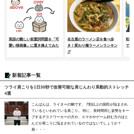
英語の難しい前置詞問題を「可
名古屋のラーメン店を食べ歩
初め
愛い猫画像」に置き換えてみた
き！変わり種ラーメンランキン
で山
グ
新着記事一覧
ツライ肩こりを1日30秒で改善可能な肩じんわり系動的ストレッチ
4選
こんばんは、ライターの鯛です。 7割以上の国民が悩まされ
ているといわれている肩こり。 特に、長時間同じ姿勢をキー
プするデスクワーカーの方や、スマホやゲーム好む方のほと
んどが肩こりに悩まされているのではないでしょうか？
肩・・・