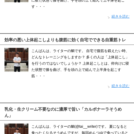
に寝た状態で膝を曲げ、手を頭の上で組んで上半身を起こ
す・・・
続きを読む
効率の悪い上体起こしよりも腹筋に効く自宅でできる自重筋トレ
こんばんは、ライターの鯛です。 自宅で腹筋を鍛えたい時、
どんなトレーニングをしますか？ 多くの人は「上体起こし」
を行うのではないでしょうか？ 上体起こしとは、仰向けに寝
た状態で膝を曲げ、手を頭の上で組んで上半身を起こす
筋・・・
続きを読む
乳化・生クリーム不要なのに濃厚で旨い「カルボナーラそうめ
ん」
こんばんは、ライターの鯛(@tai__writer)です。 夏になると
食べたくなるそうめんですが、毎回めんつゆで食べていると