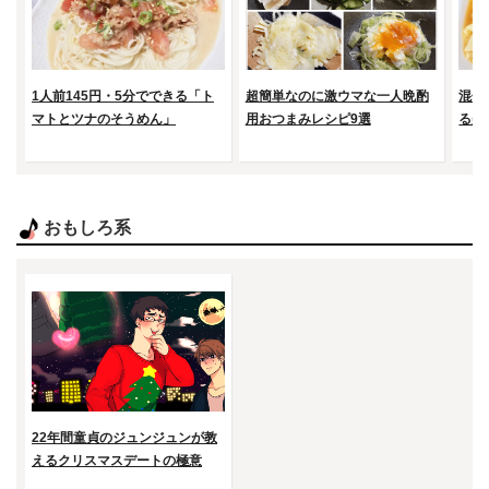
1人前145円・5分でできる「ト
超簡単なのに激ウマな一人晩酌
混ぜ
マトとツナのそうめん」
用おつまみレシピ9選
る美
おもしろ系
22年間童貞のジュンジュンが教
えるクリスマスデートの極意