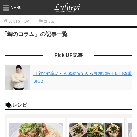
MENU
Luluepi
TOP
コラム
「鯛のコラム」の記事一覧
Pick UP記事
自宅で効率よく肉体改造できる最強の筋トレ自体重
BIG3
レシピ