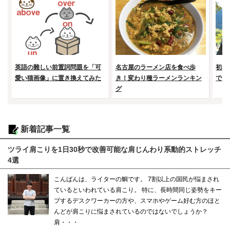
英語の難しい前置詞問題を「可
名古屋のラーメン店を食べ歩
初め
愛い猫画像」に置き換えてみた
き！変わり種ラーメンランキン
で山
グ
新着記事一覧
ツライ肩こりを1日30秒で改善可能な肩じんわり系動的ストレッチ
4選
こんばんは、ライターの鯛です。 7割以上の国民が悩まされ
ているといわれている肩こり。 特に、長時間同じ姿勢をキー
プするデスクワーカーの方や、スマホやゲーム好む方のほと
んどが肩こりに悩まされているのではないでしょうか？
肩・・・