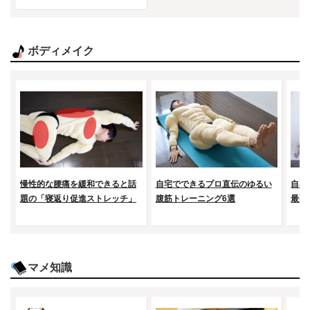
ボディメイク
慢性的な腰痛を緩和できると話
自宅でできるプロ直伝のゆるい
自宅
題の「寝返り促進ストレッチ」
腹筋トレーニング6選
最強
マメ知識