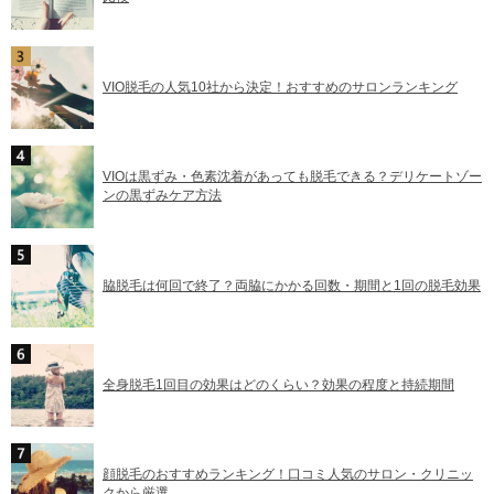
VIO脱毛の人気10社から決定！おすすめのサロンランキング
VIOは黒ずみ・色素沈着があっても脱毛できる？デリケートゾー
ンの黒ずみケア方法
脇脱毛は何回で終了？両脇にかかる回数・期間と1回の脱毛効果
全身脱毛1回目の効果はどのくらい？効果の程度と持続期間
顔脱毛のおすすめランキング！口コミ人気のサロン・クリニッ
クから厳選