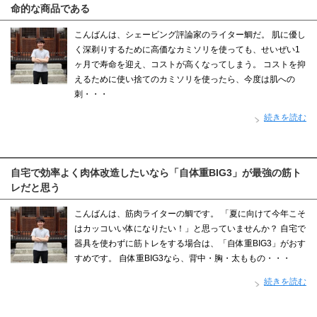
命的な商品である
こんばんは、シェービング評論家のライター鯛だ。 肌に優し
く深剃りするために高価なカミソリを使っても、せいぜい1
ヶ月で寿命を迎え、コストが高くなってしまう。 コストを抑
えるために使い捨てのカミソリを使ったら、今度は肌への
刺・・・
続きを読む
自宅で効率よく肉体改造したいなら「自体重BIG3」が最強の筋ト
レだと思う
こんばんは、筋肉ライターの鯛です。 「夏に向けて今年こそ
はカッコいい体になりたい！」と思っていませんか？ 自宅で
器具を使わずに筋トレをする場合は、「自体重BIG3」がおす
すめです。 自体重BIG3なら、背中・胸・太ももの・・・
続きを読む