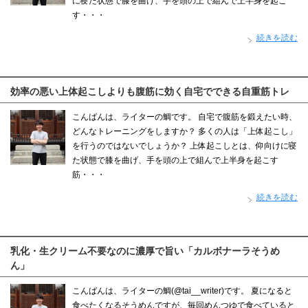
に寝た状態で膝を曲げ、手を頭の上で組んで上半身を起こ
す・・・
続きを読む
効率の悪い上体起こしよりも腹筋に効く自宅でできる自重筋トレ
こんばんは、ライターの鯛です。 自宅で腹筋を鍛えたい時、
どんなトレーニングをしますか？ 多くの人は「上体起こし」
を行うのではないでしょうか？ 上体起こしとは、仰向けに寝
た状態で膝を曲げ、手を頭の上で組んで上半身を起こす
筋・・・
続きを読む
乳化・生クリーム不要なのに濃厚で旨い「カルボナーラそうめ
ん」
こんばんは、ライターの鯛(@tai__writer)です。 夏になると
食べたくなるそうめんですが、毎回めんつゆで食べていると