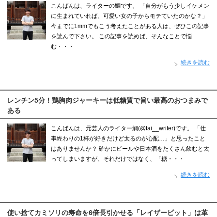
こんばんは、ライターの鯛です。 「自分がもう少しイケメン
に生まれていれば、可愛い女の子からモテていたのかな？」
今までに1mmでもこう考えたことがある人は、ぜひこの記事
を読んで下さい。 この記事を読めば、そんなことで悩
む・・・
続きを読む
レンチン5分！鶏胸肉ジャーキーは低糖質で旨い最高のおつまみで
ある
こんばんは、元芸人のライター鯛(@tai__writer)です。 「仕
事終わりの1杯が好きだけど太るのが心配…」と思ったこと
はありませんか？ 確かにビールや日本酒をたくさん飲むと太
ってしまいますが、それだけではなく、「糖・・・
続きを読む
使い捨てカミソリの寿命を6倍長引かせる「レイザーピット」は革