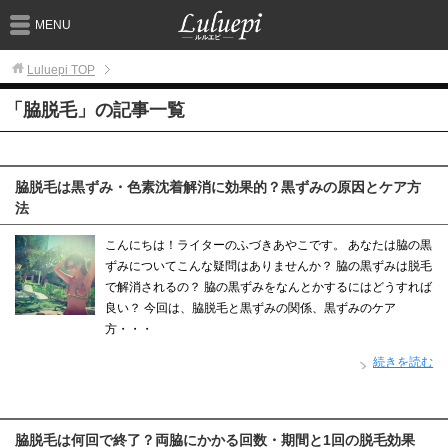
MENU
Luluepi
TOP
「脇脱毛」の記事一覧
脇脱毛は黒ずみ・色素沈着解消に効果的？黒ずみの原因とケア方
法
こんにちは！ライターのふづきあやこです。 あなたは脇の黒
ずみについてこんな疑問はありませんか？ 脇の黒ずみは脱毛
で解消されるの？ 脇の黒ずみをなんとかするにはどうすれば
良い？ 今回は、脇脱毛と黒ずみの関係、黒ずみのケア
方・・・
続きを読む
脇脱毛は何回で終了？両脇にかかる回数・期間と1回の脱毛効果