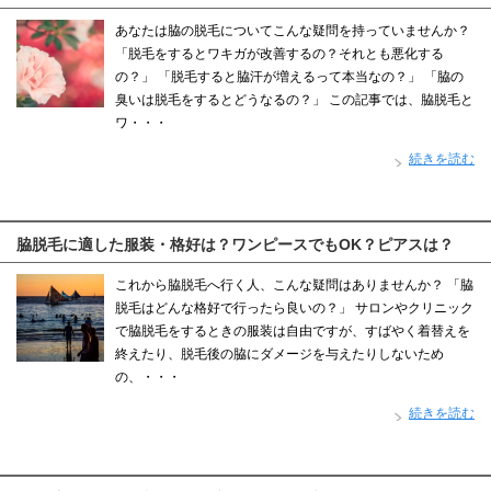
あなたは脇の脱毛についてこんな疑問を持っていませんか？
「脱毛をするとワキガが改善するの？それとも悪化する
の？」 「脱毛すると脇汗が増えるって本当なの？」 「脇の
臭いは脱毛をするとどうなるの？」 この記事では、脇脱毛と
ワ・・・
続きを読む
脇脱毛に適した服装・格好は？ワンピースでもOK？ピアスは？
これから脇脱毛へ行く人、こんな疑問はありませんか？ 「脇
脱毛はどんな格好で行ったら良いの？」 サロンやクリニック
で脇脱毛をするときの服装は自由ですが、すばやく着替えを
終えたり、脱毛後の脇にダメージを与えたりしないため
の、・・・
続きを読む