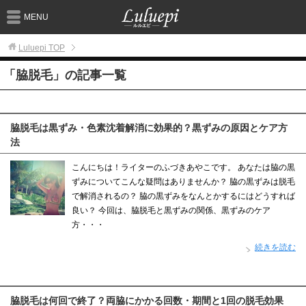
MENU
Luluepi
TOP
「脇脱毛」の記事一覧
脇脱毛は黒ずみ・色素沈着解消に効果的？黒ずみの原因とケア方
法
こんにちは！ライターのふづきあやこです。 あなたは脇の黒
ずみについてこんな疑問はありませんか？ 脇の黒ずみは脱毛
で解消されるの？ 脇の黒ずみをなんとかするにはどうすれば
良い？ 今回は、脇脱毛と黒ずみの関係、黒ずみのケア
方・・・
続きを読む
脇脱毛は何回で終了？両脇にかかる回数・期間と1回の脱毛効果