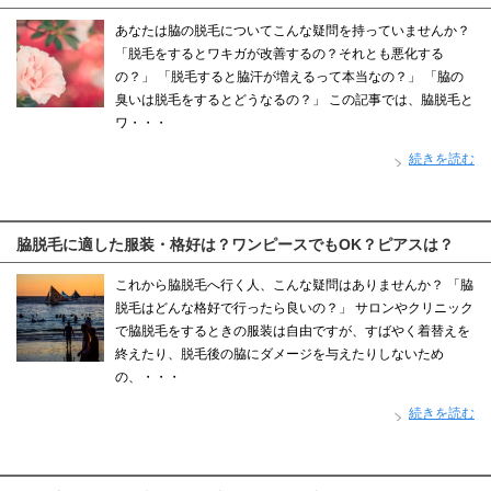
あなたは脇の脱毛についてこんな疑問を持っていませんか？
「脱毛をするとワキガが改善するの？それとも悪化する
の？」 「脱毛すると脇汗が増えるって本当なの？」 「脇の
臭いは脱毛をするとどうなるの？」 この記事では、脇脱毛と
ワ・・・
続きを読む
脇脱毛に適した服装・格好は？ワンピースでもOK？ピアスは？
これから脇脱毛へ行く人、こんな疑問はありませんか？ 「脇
脱毛はどんな格好で行ったら良いの？」 サロンやクリニック
で脇脱毛をするときの服装は自由ですが、すばやく着替えを
終えたり、脱毛後の脇にダメージを与えたりしないため
の、・・・
続きを読む