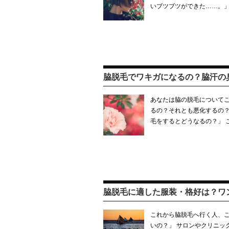
いブツブツができた……。」
脇脱毛でワキガになるの？脇汗の
あなたは脇の脱毛についてこ
るの？それとも悪化するの？
毛をするとどうなるの？」 
脇脱毛に適した服装・格好は？ワ
これから脇脱毛へ行く人、こ
いの？」 サロンやクリニッ