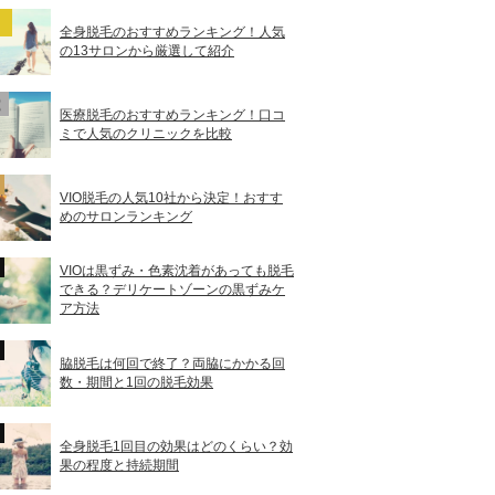
全身脱毛のおすすめランキング！人気
の13サロンから厳選して紹介
医療脱毛のおすすめランキング！口コ
ミで人気のクリニックを比較
VIO脱毛の人気10社から決定！おすす
めのサロンランキング
VIOは黒ずみ・色素沈着があっても脱毛
できる？デリケートゾーンの黒ずみケ
ア方法
脇脱毛は何回で終了？両脇にかかる回
数・期間と1回の脱毛効果
全身脱毛1回目の効果はどのくらい？効
果の程度と持続期間