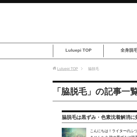
Luluepi TOP
全身脱
Luluepi
TOP
脇脱毛
「脇脱毛」の記事一
脇脱毛は黒ずみ・色素沈着解消に
こんにちは！ライターのふづ