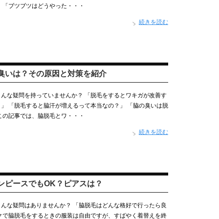
 「ブツブツはどうやった・・・
続きを読む
臭いは？その原因と対策を紹介
んな疑問を持っていませんか？ 「脱毛をするとワキガが改善す
」 「脱毛すると脇汗が増えるって本当なの？」 「脇の臭いは脱
この記事では、脇脱毛とワ・・・
続きを読む
ンピースでもOK？ピアスは？
んな疑問はありませんか？ 「脇脱毛はどんな格好で行ったら良
クで脇脱毛をするときの服装は自由ですが、すばやく着替えを終