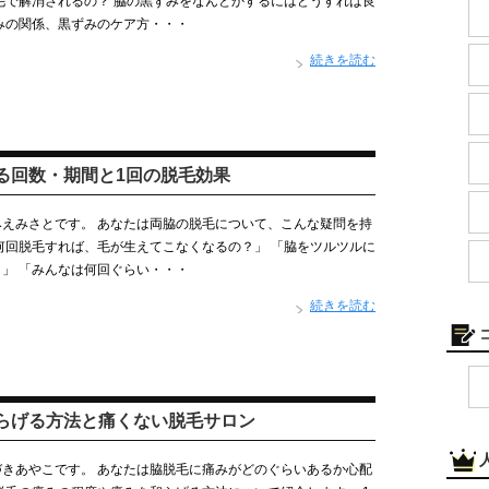
毛で解消されるの？ 脇の黒ずみをなんとかするにはどうすれば良
みの関係、黒ずみのケア方・・・
続きを読む
る回数・期間と1回の脱毛効果
えみさとです。 あなたは両脇の脱毛について、こんな疑問を持
何回脱毛すれば、毛が生えてこなくなるの？」 「脇をツルツルに
」 「みんなは何回ぐらい・・・
続きを読む
らげる方法と痛くない脱毛サロン
きあやこです。 あなたは脇脱毛に痛みがどのぐらいあるか心配