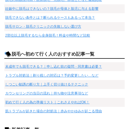
妊娠中に脱毛はできないの？脱毛が母体と胎児に与える影響
脱毛できない条件とは？断られるケースもあるって本当？
脱毛サロン・脱毛クリニックの失敗しない選び方
2部位以上脱毛するなら全身脱毛！料金や時間など比較
脱毛へ初めて行く人のおすすめ記事一覧
未成年でも脱毛できる？｜申し込む前の疑問・同意書は必要？
トラブル対処法｜剃り残しの対応は？予約変更したい…など
しつこい勧誘の断り方｜上手く切り抜けるテクニック
カウンセリングの当日の流れ｜持ち物や注意事項など
初めて行く人の為の準備リスト｜これさえやればOK！
肌トラブルが起きた場合の対処法｜赤みやかゆみが起こる理由