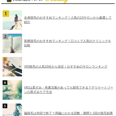
全身脱毛のおすすめランキング！人気の13サロンから厳選して
紹介
医療脱毛のおすすめランキング！口コミで人気のクリニックを
比較
VIO脱毛の人気10社から決定！おすすめのサロンランキング
VIOは黒ずみ・色素沈着があっても脱毛できる？デリケートゾー
ンの黒ずみケア方法
脇脱毛は何回で終了？両脇にかかる回数・期間と1回の脱毛効果