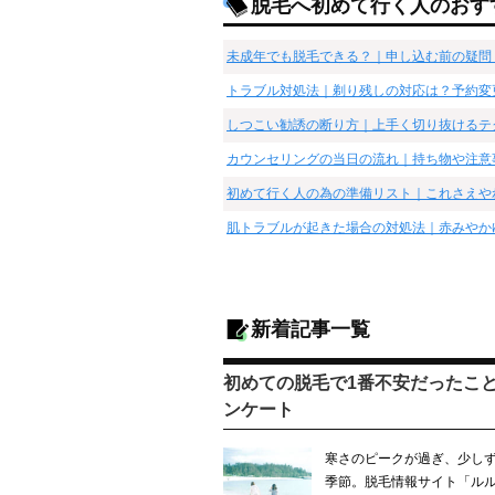
脱毛へ初めて行く人のおす
未成年でも脱毛できる？｜申し込む前の疑問
トラブル対処法｜剃り残しの対応は？予約変
しつこい勧誘の断り方｜上手く切り抜けるテ
カウンセリングの当日の流れ｜持ち物や注意
初めて行く人の為の準備リスト｜これさえや
肌トラブルが起きた場合の対処法｜赤みやか
新着記事一覧
初めての脱毛で1番不安だったこ
ンケート
寒さのピークが過ぎ、少しず
季節。脱毛情報サイト「ルル