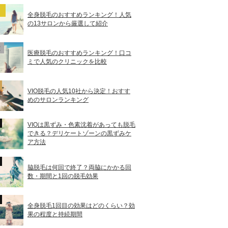
全身脱毛のおすすめランキング！人気
の13サロンから厳選して紹介
医療脱毛のおすすめランキング！口コ
ミで人気のクリニックを比較
VIO脱毛の人気10社から決定！おすす
めのサロンランキング
VIOは黒ずみ・色素沈着があっても脱毛
できる？デリケートゾーンの黒ずみケ
ア方法
脇脱毛は何回で終了？両脇にかかる回
数・期間と1回の脱毛効果
全身脱毛1回目の効果はどのくらい？効
果の程度と持続期間