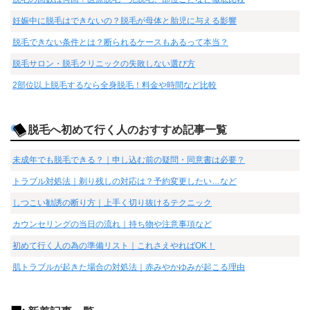
妊娠中に脱毛はできないの？脱毛が母体と胎児に与える影響
脱毛できない条件とは？断られるケースもあるって本当？
脱毛サロン・脱毛クリニックの失敗しない選び方
2部位以上脱毛するなら全身脱毛！料金や時間など比較
脱毛へ初めて行く人のおすすめ記事一覧
未成年でも脱毛できる？｜申し込む前の疑問・同意書は必要？
トラブル対処法｜剃り残しの対応は？予約変更したい…など
しつこい勧誘の断り方｜上手く切り抜けるテクニック
カウンセリングの当日の流れ｜持ち物や注意事項など
初めて行く人の為の準備リスト｜これさえやればOK！
肌トラブルが起きた場合の対処法｜赤みやかゆみが起こる理由