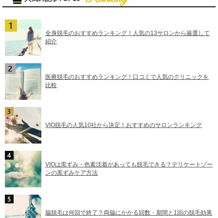
全身脱毛のおすすめランキング！人気の13サロンから厳選して
紹介
医療脱毛のおすすめランキング！口コミで人気のクリニックを
比較
VIO脱毛の人気10社から決定！おすすめのサロンランキング
VIOは黒ずみ・色素沈着があっても脱毛できる？デリケートゾー
ンの黒ずみケア方法
脇脱毛は何回で終了？両脇にかかる回数・期間と1回の脱毛効果