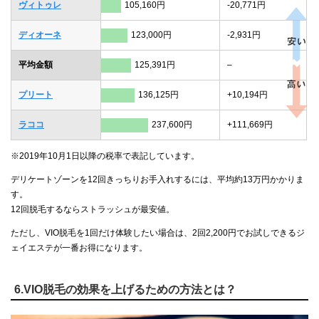
ヴィトゥレ
105,160円
-20,771円
ディオーネ
123,000円
-2,931円
平均金額
125,391円
–
プリート
136,125円
+10,194円
ラココ
237,600円
+111,669円
※2019年10月1日以降の税率で表記しています。
デリケートゾーンを12回きっちりお手入れするには、平均約13万円かかりま
す。
12回脱毛するならストラッシュが最安値。
ただし、VIO脱毛を1回だけ体験したい場合は、2回2,200円でお試しできるジ
ェイエステが一番お得になります。
6.VIO脱毛の効果を上げるための方法とは？