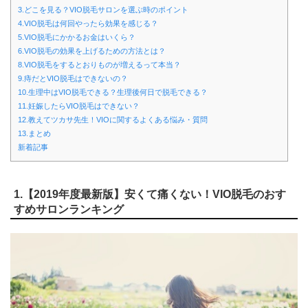
3.どこを見る？VIO脱毛サロンを選ぶ時のポイント
4.VIO脱毛は何回やったら効果を感じる？
5.VIO脱毛にかかるお金はいくら？
6.VIO脱毛の効果を上げるための方法とは？
8.VIO脱毛をするとおりものが増えるって本当？
9.痔だとVIO脱毛はできないの？
10.生理中はVIO脱毛できる？生理後何日で脱毛できる？
11.妊娠したらVIO脱毛はできない？
12.教えてツカサ先生！VIOに関するよくある悩み・質問
13.まとめ
新着記事
1.【2019年度最新版】安くて痛くない！VIO脱毛のおす
すめサロンランキング