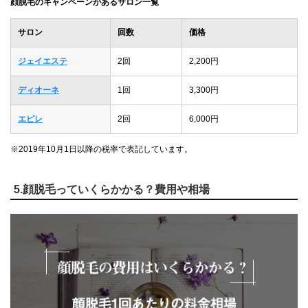
顔脱毛のキャンペーンがあるサロン一覧
サロン
回数
価格
ジェイエステ
2回
2,200円
ディオーネ
1回
3,300円
エピレ
2回
6,000円
※2019年10月1日以降の税率で表記しています。
5.顔脱毛っていくらかかる？費用や相場