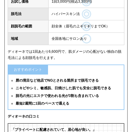
お試し価格
1回3,000円(税込3,300円)
脱毛法
ハイパースキン法
顔脱毛の範囲
顔全体（眉毛の上ギリギリまでOK）
地域
全国各地にサロンあり
ディオーネでは1回あたり6,600円で、肌ダメージの心配がない独自の脱
毛法による顔脱毛を行えます。
おすすめポイント
唇の境目など他店でNGとされる箇所まで脱毛できる
ニキビやシミ、敏感肌、日焼けした肌でも安全に脱毛できる
脱毛の光にエステで使われる光が3割も含まれている
最短2週間に1回のペースで通える
ディオーネの口コミ
「プライベートに配慮されていて、居心地が良い。」