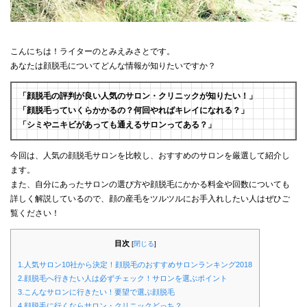
こんにちは！ライターのとみえみさとです。
あなたは顔脱毛についてどんな情報が知りたいですか？
「顔脱毛の評判が良い人気のサロン・クリニックが知りたい！」
「顔脱毛っていくらかかるの？何回やればキレイになれる？」
「シミやニキビがあっても通えるサロンってある？」
今回は、人気の顔脱毛サロンを比較し、おすすめのサロンを厳選して紹介し
ます。
また、自分にあったサロンの選び方や顔脱毛にかかる料金や回数についても
詳しく解説しているので、顔の産毛をツルツルにお手入れしたい人はぜひご
覧ください！
目次
[
閉じる
]
1.人気サロン10社から決定！顔脱毛のおすすめサロンランキング2018
2.顔脱毛へ行きたい人は必ずチェック！サロンを選ぶポイント
3.こんなサロンに行きたい！要望で選ぶ顔脱毛
4.顔脱毛に行くならサロン・クリニックどっち？