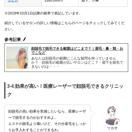
エピレ
2回6,000円
眉下、小鼻
※2019年10月1日以降の税率で表記しています。
紹介しているサロンの詳しい情報はこちらのページをチェックしてみてくだ
さい。
参考記事
顔脱毛で脱毛できる範囲はどこまで？｜眉毛・鼻・頬・お
でこなど
あなたは顔脱毛の範囲にこんな疑問を持っていません
か？・顔脱毛の範囲が広いサロンはどこ？・眉下を脱毛で
きないのは・・・
3-4.効果が高い！医療レーザーで顔脱毛できるクリニッ
ク
顔脱毛の高い効果を実感したいなら、医療レーザ
ーで脱毛するのがおすすめよ。
エステの脱毛より痛いけど、その分産毛をしっか
ツカサ
りお手入れすることができるわ。