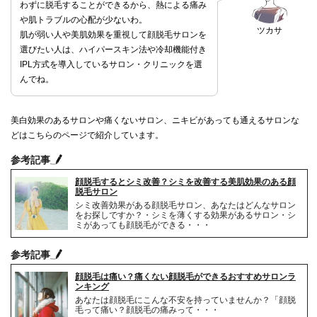
わずに脱毛することができるから、熱による痛み
や肌トラブルの心配が少ないわ。
ツカサ
肌が弱い人や美肌効果を重視して顔脱毛サロンを
選びたい人は、ハイパースキン法や冷却機能付き
IPL方式を導入しているサロン・クリニックを選
んでね。
美白効果のあるサロンや痛くないサロン、ニキビがあっても通えるサロンな
どはこちらのページで紹介しています。
参考記事
顔脱毛するとシミ改善？シミを改善する美肌効果のある顔
脱毛サロン
シミ改善効果がある顔脱毛サロン、あなたはどんなサロン
をお探しですか？・シミを薄くする効果があるサロン・シ
ミがあっても顔脱毛ができる・・・
参考記事
顔脱毛は痛い？痛くない顔脱毛ができるおすすめサロンラ
ンキング
あなたは顔脱毛にこんな不安を持っていませんか？「顔脱
毛って痛い？顔脱毛の痛みって・・・