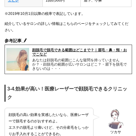
エピレ
2回6,000円
眉下、小鼻
※2019年10月1日以降の税率で表記しています。
紹介しているサロンの詳しい情報はこちらのページをチェックしてみてくだ
さい。
参考記事
顔脱毛で脱毛できる範囲はどこまで？｜眉毛・鼻・頬・お
でこなど
あなたは顔脱毛の範囲にこんな疑問を持っていません
か？・顔脱毛の範囲が広いサロンはどこ？・眉下を脱毛で
きないのは・・・
3-4.効果が高い！医療レーザーで顔脱毛できるクリニッ
ク
顔脱毛の高い効果を実感したいなら、医療レーザ
ーで脱毛するのがおすすめよ。
エステの脱毛より痛いけど、その分産毛をしっか
ツカサ
りお手入れすることができるわ。