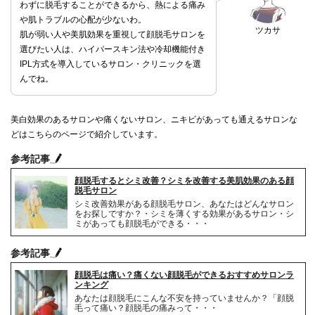
わずに脱毛することができるから、熱による痛み
や肌トラブルの心配が少ないわ。
ツカサ
肌が弱い人や美肌効果を重視して顔脱毛サロンを
選びたい人は、ハイパースキン法や冷却機能付き
IPL方式を導入しているサロン・クリニックを選
んでね。
美白効果のあるサロンや痛くないサロン、ニキビがあっても通えるサロンな
どはこちらのページで紹介しています。
参考記事
顔脱毛するとシミ改善？シミを改善する美肌効果のある顔
脱毛サロン
シミ改善効果がある顔脱毛サロン、あなたはどんなサロン
をお探しですか？・シミを薄くする効果があるサロン・シ
ミがあっても顔脱毛ができる・・・
参考記事
顔脱毛は痛い？痛くない顔脱毛ができるおすすめサロンラ
ンキング
あなたは顔脱毛にこんな不安を持っていませんか？「顔脱
毛って痛い？顔脱毛の痛みって・・・