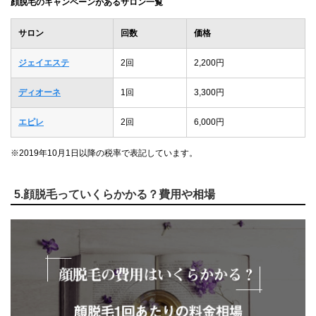
顔脱毛のキャンペーンがあるサロン一覧
サロン
回数
価格
ジェイエステ
2回
2,200円
ディオーネ
1回
3,300円
エピレ
2回
6,000円
※2019年10月1日以降の税率で表記しています。
5.顔脱毛っていくらかかる？費用や相場