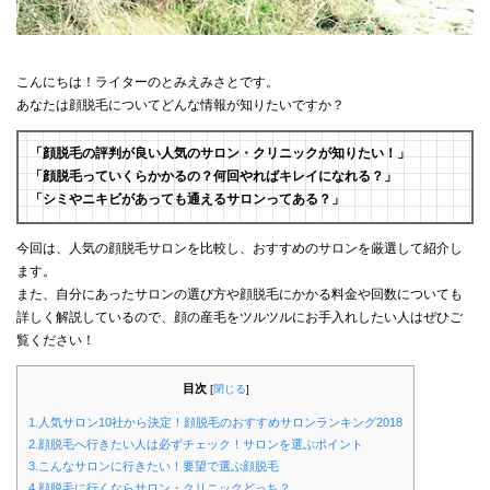
こんにちは！ライターのとみえみさとです。
あなたは顔脱毛についてどんな情報が知りたいですか？
「顔脱毛の評判が良い人気のサロン・クリニックが知りたい！」
「顔脱毛っていくらかかるの？何回やればキレイになれる？」
「シミやニキビがあっても通えるサロンってある？」
今回は、人気の顔脱毛サロンを比較し、おすすめのサロンを厳選して紹介し
ます。
また、自分にあったサロンの選び方や顔脱毛にかかる料金や回数についても
詳しく解説しているので、顔の産毛をツルツルにお手入れしたい人はぜひご
覧ください！
目次
[
閉じる
]
1.人気サロン10社から決定！顔脱毛のおすすめサロンランキング2018
2.顔脱毛へ行きたい人は必ずチェック！サロンを選ぶポイント
3.こんなサロンに行きたい！要望で選ぶ顔脱毛
4.顔脱毛に行くならサロン・クリニックどっち？