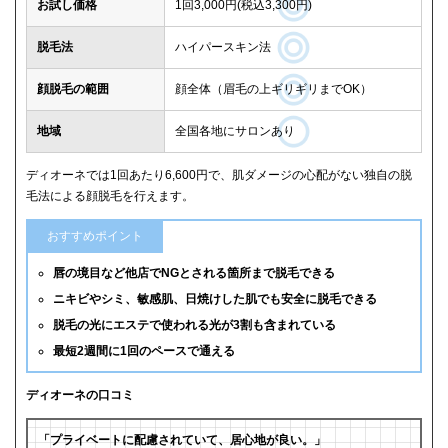
お試し価格
1回3,000円(税込3,300円)
脱毛法
ハイパースキン法
顔脱毛の範囲
顔全体（眉毛の上ギリギリまでOK）
地域
全国各地にサロンあり
ディオーネでは1回あたり6,600円で、肌ダメージの心配がない独自の脱
毛法による顔脱毛を行えます。
おすすめポイント
唇の境目など他店でNGとされる箇所まで脱毛できる
ニキビやシミ、敏感肌、日焼けした肌でも安全に脱毛できる
脱毛の光にエステで使われる光が3割も含まれている
最短2週間に1回のペースで通える
ディオーネの口コミ
「プライベートに配慮されていて、居心地が良い。」