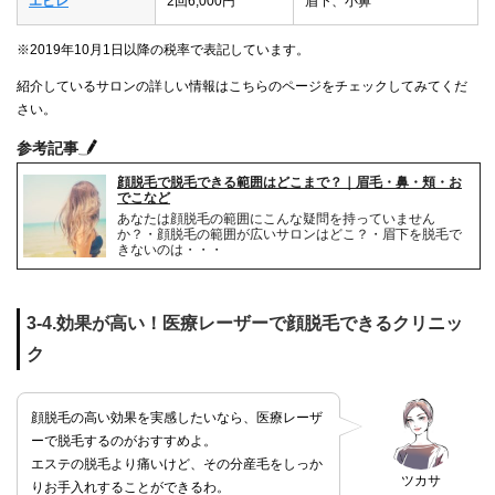
エピレ
2回6,000円
眉下、小鼻
※2019年10月1日以降の税率で表記しています。
紹介しているサロンの詳しい情報はこちらのページをチェックしてみてくだ
さい。
参考記事
顔脱毛で脱毛できる範囲はどこまで？｜眉毛・鼻・頬・お
でこなど
あなたは顔脱毛の範囲にこんな疑問を持っていません
か？・顔脱毛の範囲が広いサロンはどこ？・眉下を脱毛で
きないのは・・・
3-4.効果が高い！医療レーザーで顔脱毛できるクリニッ
ク
顔脱毛の高い効果を実感したいなら、医療レーザ
ーで脱毛するのがおすすめよ。
エステの脱毛より痛いけど、その分産毛をしっか
ツカサ
りお手入れすることができるわ。