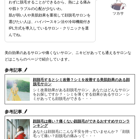
わずに脱毛することができるから、熱による痛み
や肌トラブルの心配が少ないわ。
ツカサ
肌が弱い人や美肌効果を重視して顔脱毛サロンを
選びたい人は、ハイパースキン法や冷却機能付き
IPL方式を導入しているサロン・クリニックを選
んでね。
美白効果のあるサロンや痛くないサロン、ニキビがあっても通えるサロンな
どはこちらのページで紹介しています。
参考記事
顔脱毛するとシミ改善？シミを改善する美肌効果のある顔
脱毛サロン
シミ改善効果がある顔脱毛サロン、あなたはどんなサロン
をお探しですか？・シミを薄くする効果があるサロン・シ
ミがあっても顔脱毛ができる・・・
参考記事
顔脱毛は痛い？痛くない顔脱毛ができるおすすめサロンラ
ンキング
あなたは顔脱毛にこんな不安を持っていませんか？「顔脱
毛って痛い？顔脱毛の痛みって・・・