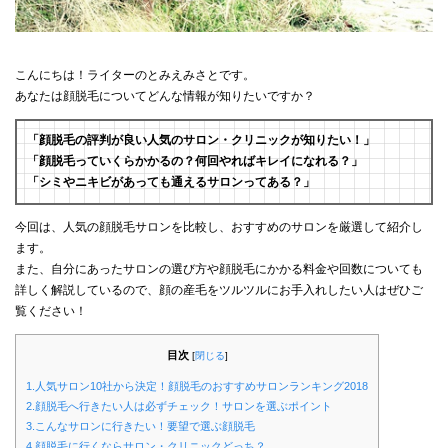
こんにちは！ライターのとみえみさとです。
あなたは顔脱毛についてどんな情報が知りたいですか？
「顔脱毛の評判が良い人気のサロン・クリニックが知りたい！」
「顔脱毛っていくらかかるの？何回やればキレイになれる？」
「シミやニキビがあっても通えるサロンってある？」
今回は、人気の顔脱毛サロンを比較し、おすすめのサロンを厳選して紹介し
ます。
また、自分にあったサロンの選び方や顔脱毛にかかる料金や回数についても
詳しく解説しているので、顔の産毛をツルツルにお手入れしたい人はぜひご
覧ください！
目次
[
閉じる
]
1.人気サロン10社から決定！顔脱毛のおすすめサロンランキング2018
2.顔脱毛へ行きたい人は必ずチェック！サロンを選ぶポイント
3.こんなサロンに行きたい！要望で選ぶ顔脱毛
4.顔脱毛に行くならサロン・クリニックどっち？