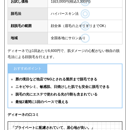
お試し価格
1回3,000円(税込3,300円)
脱毛法
ハイパースキン法
顔脱毛の範囲
顔全体（眉毛の上ギリギリまでOK）
地域
全国各地にサロンあり
ディオーネでは1回あたり6,600円で、肌ダメージの心配がない独自の脱
毛法による顔脱毛を行えます。
おすすめポイント
唇の境目など他店でNGとされる箇所まで脱毛できる
ニキビやシミ、敏感肌、日焼けした肌でも安全に脱毛できる
脱毛の光にエステで使われる光が3割も含まれている
最短2週間に1回のペースで通える
ディオーネの口コミ
「プライベートに配慮されていて、居心地が良い。」