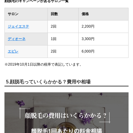
顔脱毛のキャンペーンがあるサロン一覧
サロン
回数
価格
ジェイエステ
2回
2,200円
ディオーネ
1回
3,300円
エピレ
2回
6,000円
※2019年10月1日以降の税率で表記しています。
5.顔脱毛っていくらかかる？費用や相場