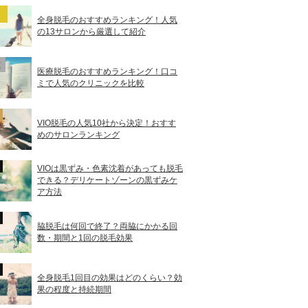
全身脱毛のおすすめランキング！人気
の13サロンから厳選して紹介
医療脱毛のおすすめランキング！口コ
ミで人気のクリニックを比較
VIO脱毛の人気10社から決定！おすす
めのサロンランキング
VIOは黒ずみ・色素沈着があっても脱毛
できる？デリケートゾーンの黒ずみケ
ア方法
脇脱毛は何回で終了？両脇にかかる回
数・期間と1回の脱毛効果
全身脱毛1回目の効果はどのくらい？効
果の程度と持続期間