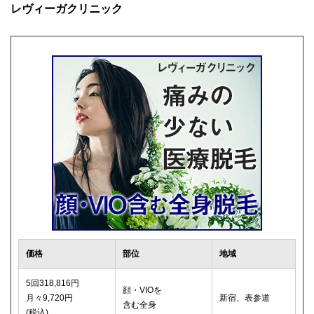
レヴィーガクリニック
価格
部位
地域
5回318,816円
顔・VIOを
月々9,720円
新宿、表参道
含む全身
(税込)