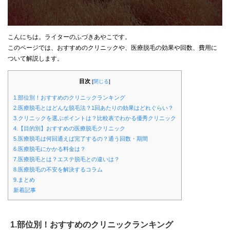
こんにちは。ライターのふづきあやこです。
このページでは、おすすめのクリニックや、医療脱毛の効果や回数、費用に
ついて解説します。
目次
[
閉じる
]
1.部位別！おすすめのクリニックランキング
2.医療脱毛とはどんな脱毛法？1回あたりの効果はどれぐらい？
3.クリニックを選ぶポイントは？比較表でわかる優秀クリニック
4.【目的別】おすすめの医療脱毛クリニック
5.医療脱毛は何回通えば完了するの？通う回数・期間
6.医療脱毛にかかる料金は？
7.医療脱毛とは？エステ脱毛との違いは？
8.医療脱毛の不安を解決するコラム
9.まとめ
新着記事
1.部位別！おすすめのクリニックランキング