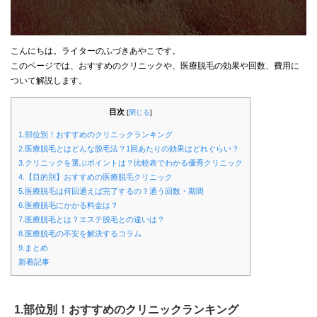
こんにちは。ライターのふづきあやこです。
このページでは、おすすめのクリニックや、医療脱毛の効果や回数、費用に
ついて解説します。
目次
[
閉じる
]
1.部位別！おすすめのクリニックランキング
2.医療脱毛とはどんな脱毛法？1回あたりの効果はどれぐらい？
3.クリニックを選ぶポイントは？比較表でわかる優秀クリニック
4.【目的別】おすすめの医療脱毛クリニック
5.医療脱毛は何回通えば完了するの？通う回数・期間
6.医療脱毛にかかる料金は？
7.医療脱毛とは？エステ脱毛との違いは？
8.医療脱毛の不安を解決するコラム
9.まとめ
新着記事
1.部位別！おすすめのクリニックランキング