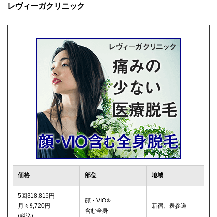
レヴィーガクリニック
価格
部位
地域
5回318,816円
顔・VIOを
月々9,720円
新宿、表参道
含む全身
(税込)