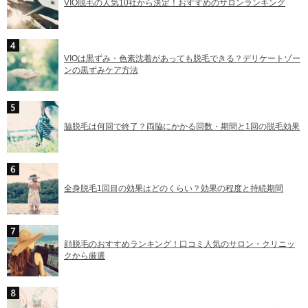
VIO脱毛の人気10社から決定！おすすめのサロンランキング
VIOは黒ずみ・色素沈着があっても脱毛できる？デリケートゾー
ンの黒ずみケア方法
脇脱毛は何回で終了？両脇にかかる回数・期間と1回の脱毛効果
全身脱毛1回目の効果はどのくらい？効果の程度と持続期間
顔脱毛のおすすめランキング！口コミ人気のサロン・クリニッ
クから厳選