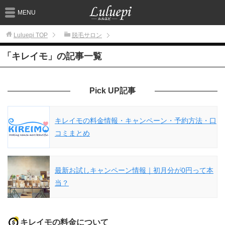
MENU
Luluepi
TOP
脱毛サロン
「キレイモ」の記事一覧
Pick UP記事
キレイモの料金情報・キャンペーン・予約方法・口
コミまとめ
最新お試しキャンペーン情報｜初月分が0円って本
当？
キレイモの料金について