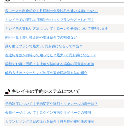
各コースの料金紹介｜月額制の全身脱毛や通い放題について
キレイモでの脱毛は月額制かパックプランかどっちが得？
キレイモの支払い方法について｜ローンや分割について説明します
割引一覧｜乗り換え割や友達紹介での割引など
乗り換えプランで最大5万円お得になるって本当？
友達紹介割がお得って知ってた？最大2万円お得になる！？
学割でお得に脱毛！未成年が契約する場合の同意書の有無
解約方法は？クーリング制度や返金額計算方法の紹介
キレイモの予約システムについて
予約制度について｜予約変更や遅刻・キャンセルの場合は？
会員ページについて｜ログイン方法やマイページの説明
カウンセリング当日の流れを紹介｜持ち物や施術後の注意