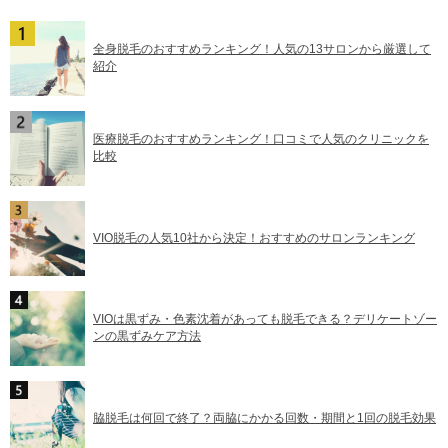
全身脱毛のおすすめランキング！人気の13サロンから厳選して
紹介
医療脱毛のおすすめランキング！口コミで人気のクリニックを
比較
VIO脱毛の人気10社から決定！おすすめのサロンランキング
VIOは黒ずみ・色素沈着があっても脱毛できる？デリケートゾー
ンの黒ずみケア方法
脇脱毛は何回で終了？両脇にかかる回数・期間と1回の脱毛効果