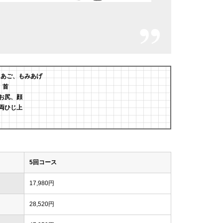
、あご、もみあげ
、首
お尻、顔
両ひじ上
5回コース
17,980円
28,520円