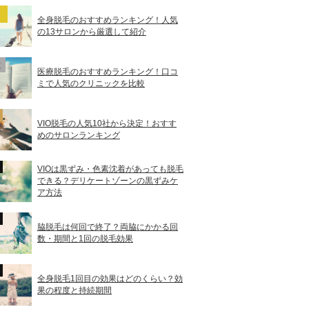
全身脱毛のおすすめランキング！人気
の13サロンから厳選して紹介
医療脱毛のおすすめランキング！口コ
ミで人気のクリニックを比較
VIO脱毛の人気10社から決定！おすす
めのサロンランキング
VIOは黒ずみ・色素沈着があっても脱毛
できる？デリケートゾーンの黒ずみケ
ア方法
脇脱毛は何回で終了？両脇にかかる回
数・期間と1回の脱毛効果
全身脱毛1回目の効果はどのくらい？効
果の程度と持続期間