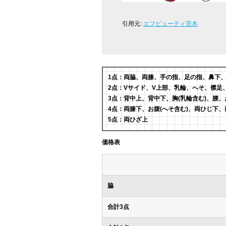
引用元:
エフビューティ茨木
1点：両脇、両膝、手の指、足の指、鼻下
2点：Vサイド、V上部、乳輪、へそ、襟足
3点：背中上、背中下、胸(乳輪含む)、腰、
4点：両膝下、お腹(へそ含む)、両ひじ下、
5点：両ひざ上
価格表
脇
合計3点