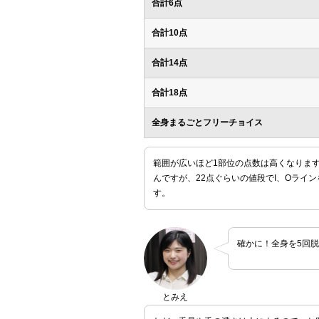
合計6点
合計10点
合計14点
合計18点
全身まるごとフリーチョイス
範囲が広いほど1部位の点数は高くなります
んですが、22点ぐらいの値段でI、Oライ
す。
確かに！全身を5回
とみえ