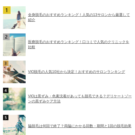
全身脱毛のおすすめランキング！人気の13サロンから厳選して
紹介
医療脱毛のおすすめランキング！口コミで人気のクリニックを
比較
VIO脱毛の人気10社から決定！おすすめのサロンランキング
VIOは黒ずみ・色素沈着があっても脱毛できる？デリケートゾー
ンの黒ずみケア方法
脇脱毛は何回で終了？両脇にかかる回数・期間と1回の脱毛効果