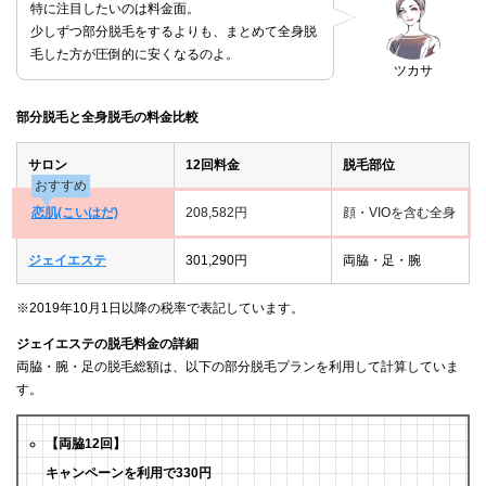
特に注目したいのは料金面。
少しずつ部分脱毛をするよりも、まとめて全身脱
毛した方が圧倒的に安くなるのよ。
ツカサ
部分脱毛と全身脱毛の料金比較
サロン
12回料金
脱毛部位
おすすめ
恋肌(こいはだ)
208,582円
顔・VIOを含む全身
ジェイエステ
301,290円
両脇・足・腕
※2019年10月1日以降の税率で表記しています。
ジェイエステの脱毛料金の詳細
両脇・腕・足の脱毛総額は、以下の部分脱毛プランを利用して計算していま
す。
【両脇12回】
キャンペーンを利用で330円