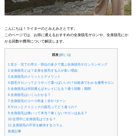
こんにちは！ライターのとみえみさとです。
このページでは、お得に通えるおすすめの全身脱毛サロンや、全身脱毛にか
かる回数や費用について解説します。
目次
[
閉じる
]
1.安さ・完了の早さ・部位の多さで選ぶ全身脱毛サロンランキング
2.全身脱毛とは？全身を脱毛する人が多い理由
3.全身脱毛のメリットとデメリット
4.脱毛サロンってどうやって選べばいいの？比較表でわかる優秀サロン
5.全身脱毛は何回通えばキレイになる？通う回数・期間
6.全身脱毛はいくらかかる？
7.全身脱毛のコース料金｜全4パターン
8.サロンとクリニックの脱毛ってどう違うの？
9.全身脱毛は痛いって本当？痛くないサロンはある？
10.生理中に全身脱毛はできる？
11.全身脱毛の不安を解決するコラム
新着記事