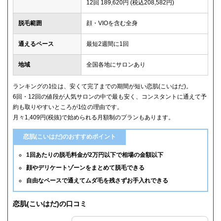
12回 189,620円 (税込208,582円)
脱毛範囲
顔・VIOを含む全身
通えるペース
最短2週間に1回
地域
全国各地にサロンあり
ランキングの1位は、安くて完了までの期間が短い恋肌(こいはだ)。
6回・12回の値段が人気サロンの中で最も安く、コンスタントに通えて予
約も取りやすいところが1位の理由です。
月々1,409円(税抜)で始められる月額制のプランもあります。
恋肌(こいはだ)のおすすめポイント
1回あたりの脱毛料金が2万円以下で相場の金額以下
顔やデリケートゾーンをまとめて脱毛できる
自由なペースで通えてムダ毛を残さずお手入れできる
恋肌(こいはだ)の口コミ