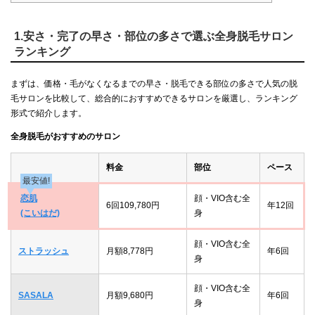
1.安さ・完了の早さ・部位の多さで選ぶ全身脱毛サロン
ランキング
まずは、価格・毛がなくなるまでの早さ・脱毛できる部位の多さで人気の脱
毛サロンを比較して、総合的におすすめできるサロンを厳選し、ランキング
形式で紹介します。
全身脱毛がおすすめのサロン
料金
部位
ペース
最安値!
恋肌
顔・VIO含む全
6回109,780円
年12回
(こいはだ)
身
顔・VIO含む全
ストラッシュ
月額8,778円
年6回
身
顔・VIO含む全
SASALA
月額9,680円
年6回
身