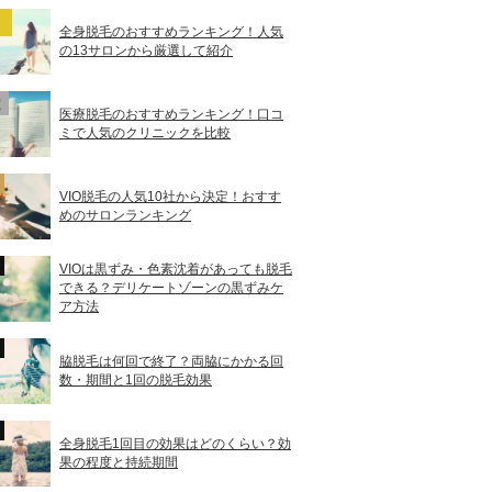
全身脱毛のおすすめランキング！人気
の13サロンから厳選して紹介
医療脱毛のおすすめランキング！口コ
ミで人気のクリニックを比較
VIO脱毛の人気10社から決定！おすす
めのサロンランキング
VIOは黒ずみ・色素沈着があっても脱毛
できる？デリケートゾーンの黒ずみケ
ア方法
脇脱毛は何回で終了？両脇にかかる回
数・期間と1回の脱毛効果
全身脱毛1回目の効果はどのくらい？効
果の程度と持続期間