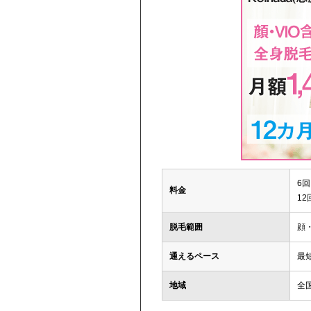
6回
料金
12
脱毛範囲
顔
通えるペース
最
地域
全