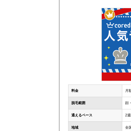
料金
月額
脱毛範囲
顔
通えるペース
2
地域
全