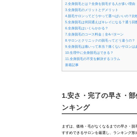
2.全身脱毛とは？全身を脱毛する人が多い理由
3.全身脱毛のメリットとデメリット
4.脱毛サロンってどうやって選べばいいの？比
5.全身脱毛は何回通えばキレイになる？通う回
6.全身脱毛はいくらかかる？
7.全身脱毛のコース料金｜全4パターン
8.サロンとクリニックの脱毛ってどう違うの？
9.全身脱毛は痛いって本当？痛くないサロンは
10.生理中に全身脱毛はできる？
11.全身脱毛の不安を解決するコラム
新着記事
1.安さ・完了の早さ・
ンキング
まずは、価格・毛がなくなるまでの早さ・脱
すすめできるサロンを厳選し、ランキング形