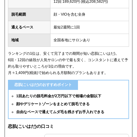
12回 189,620円 (税込208,582円)
脱毛範囲
顔・VIOを含む全身
通えるペース
最短2週間に1回
地域
全国各地にサロンあり
ランキングの1位は、安くて完了までの期間が短い恋肌(こいはだ)。
6回・12回の値段が人気サロンの中で最も安く、コンスタントに通えて予
約も取りやすいところが1位の理由です。
月々1,409円(税抜)で始められる月額制のプランもあります。
恋肌(こいはだ)のおすすめポイント
1回あたりの脱毛料金が2万円以下で相場の金額以下
顔やデリケートゾーンをまとめて脱毛できる
自由なペースで通えてムダ毛を残さずお手入れできる
恋肌(こいはだ)の口コミ