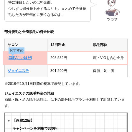
特に注目したいのは料金面。
少しずつ部分脱毛をするよりも、まとめて全身脱
毛した方が圧倒的に安くなるのよ。
ツカサ
部分脱毛と全身脱毛の料金比較
サロン
12回料金
脱毛部位
おすすめ
恋肌(こいはだ)
208,582円
顔・VIOを含む全身
ジェイエステ
301,290円
両脇・足・腕
※2019年10月1日以降の税率で表記しています。
ジェイエステの脱毛料金の詳細
両脇・腕・足の脱毛総額は、以下の部分脱毛プランを利用して計算していま
す。
【両脇12回】
キャンペーンを利用で330円