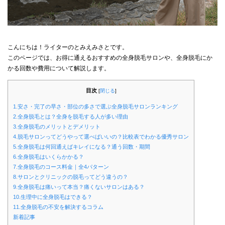
こんにちは！ライターのとみえみさとです。
このページでは、お得に通えるおすすめの全身脱毛サロンや、全身脱毛にか
かる回数や費用について解説します。
目次
[
閉じる
]
1.安さ・完了の早さ・部位の多さで選ぶ全身脱毛サロンランキング
2.全身脱毛とは？全身を脱毛する人が多い理由
3.全身脱毛のメリットとデメリット
4.脱毛サロンってどうやって選べばいいの？比較表でわかる優秀サロン
5.全身脱毛は何回通えばキレイになる？通う回数・期間
6.全身脱毛はいくらかかる？
7.全身脱毛のコース料金｜全4パターン
8.サロンとクリニックの脱毛ってどう違うの？
9.全身脱毛は痛いって本当？痛くないサロンはある？
10.生理中に全身脱毛はできる？
11.全身脱毛の不安を解決するコラム
新着記事