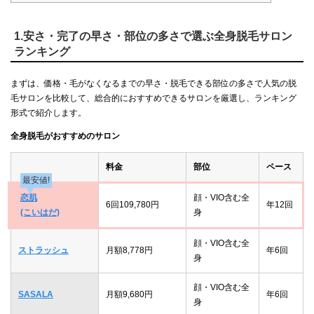
1.安さ・完了の早さ・部位の多さで選ぶ全身脱毛サロン
ランキング
まずは、価格・毛がなくなるまでの早さ・脱毛できる部位の多さで人気の脱
毛サロンを比較して、総合的におすすめできるサロンを厳選し、ランキング
形式で紹介します。
全身脱毛がおすすめのサロン
料金
部位
ペース
最安値!
恋肌
顔・VIO含む全
6回109,780円
年12回
(こいはだ)
身
顔・VIO含む全
ストラッシュ
月額8,778円
年6回
身
顔・VIO含む全
SASALA
月額9,680円
年6回
身