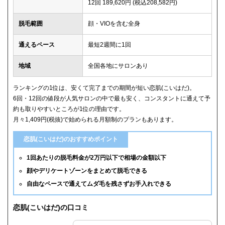
12回 189,620円 (税込208,582円)
脱毛範囲
顔・VIOを含む全身
通えるペース
最短2週間に1回
地域
全国各地にサロンあり
ランキングの1位は、安くて完了までの期間が短い恋肌(こいはだ)。
6回・12回の値段が人気サロンの中で最も安く、コンスタントに通えて予
約も取りやすいところが1位の理由です。
月々1,409円(税抜)で始められる月額制のプランもあります。
恋肌(こいはだ)のおすすめポイント
1回あたりの脱毛料金が2万円以下で相場の金額以下
顔やデリケートゾーンをまとめて脱毛できる
自由なペースで通えてムダ毛を残さずお手入れできる
恋肌(こいはだ)の口コミ