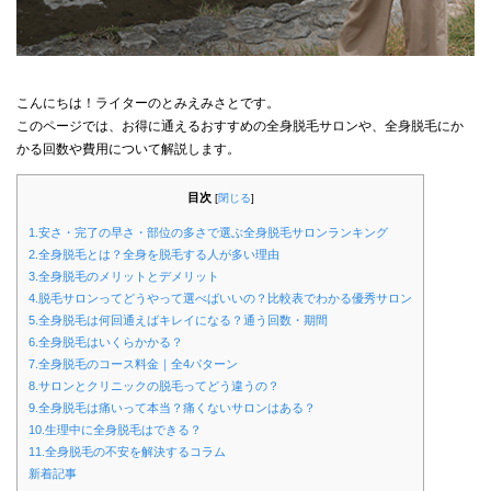
こんにちは！ライターのとみえみさとです。
このページでは、お得に通えるおすすめの全身脱毛サロンや、全身脱毛にか
かる回数や費用について解説します。
目次
[
閉じる
]
1.安さ・完了の早さ・部位の多さで選ぶ全身脱毛サロンランキング
2.全身脱毛とは？全身を脱毛する人が多い理由
3.全身脱毛のメリットとデメリット
4.脱毛サロンってどうやって選べばいいの？比較表でわかる優秀サロン
5.全身脱毛は何回通えばキレイになる？通う回数・期間
6.全身脱毛はいくらかかる？
7.全身脱毛のコース料金｜全4パターン
8.サロンとクリニックの脱毛ってどう違うの？
9.全身脱毛は痛いって本当？痛くないサロンはある？
10.生理中に全身脱毛はできる？
11.全身脱毛の不安を解決するコラム
新着記事