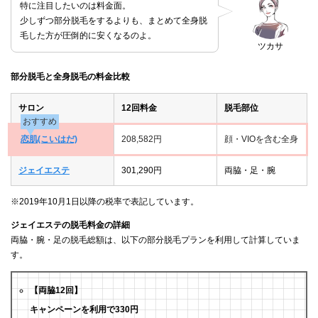
特に注目したいのは料金面。
少しずつ部分脱毛をするよりも、まとめて全身脱
毛した方が圧倒的に安くなるのよ。
ツカサ
部分脱毛と全身脱毛の料金比較
サロン
12回料金
脱毛部位
おすすめ
恋肌(こいはだ)
208,582円
顔・VIOを含む全身
ジェイエステ
301,290円
両脇・足・腕
※2019年10月1日以降の税率で表記しています。
ジェイエステの脱毛料金の詳細
両脇・腕・足の脱毛総額は、以下の部分脱毛プランを利用して計算していま
す。
【両脇12回】
キャンペーンを利用で330円