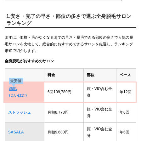
1.安さ・完了の早さ・部位の多さで選ぶ全身脱毛サロン
ランキング
まずは、価格・毛がなくなるまでの早さ・脱毛できる部位の多さで人気の脱
毛サロンを比較して、総合的におすすめできるサロンを厳選し、ランキング
形式で紹介します。
全身脱毛がおすすめのサロン
料金
部位
ペース
最安値!
恋肌
顔・VIO含む全
6回109,780円
年12回
(こいはだ)
身
顔・VIO含む全
ストラッシュ
月額8,778円
年6回
身
顔・VIO含む全
SASALA
月額9,680円
年6回
身