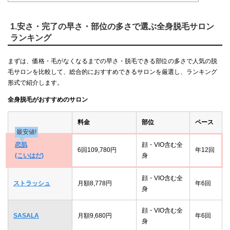
1.安さ・完了の早さ・部位の多さで選ぶ全身脱毛サロン
ランキング
まずは、価格・毛がなくなるまでの早さ・脱毛できる部位の多さで人気の脱
毛サロンを比較して、総合的におすすめできるサロンを厳選し、ランキング
形式で紹介します。
全身脱毛がおすすめのサロン
料金
部位
ペース
最安値!
恋肌
顔・VIO含む全
6回109,780円
年12回
(こいはだ)
身
顔・VIO含む全
ストラッシュ
月額8,778円
年6回
身
顔・VIO含む全
SASALA
月額9,680円
年6回
身