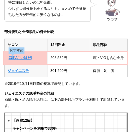
特に注目したいのは料金面。
少しずつ部分脱毛をするよりも、まとめて全身脱
毛した方が圧倒的に安くなるのよ。
ツカサ
部分脱毛と全身脱毛の料金比較
サロン
12回料金
脱毛部位
おすすめ
恋肌(こいはだ)
208,582円
顔・VIOを含む全身
ジェイエステ
301,290円
両脇・足・腕
※2019年10月1日以降の税率で表記しています。
ジェイエステの脱毛料金の詳細
両脇・腕・足の脱毛総額は、以下の部分脱毛プランを利用して計算していま
す。
【両脇12回】
キャンペーンを利用で330円