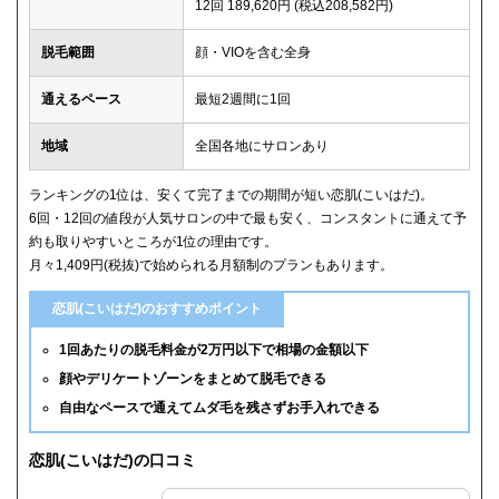
12回 189,620円 (税込208,582円)
脱毛範囲
顔・VIOを含む全身
通えるペース
最短2週間に1回
地域
全国各地にサロンあり
ランキングの1位は、安くて完了までの期間が短い恋肌(こいはだ)。
6回・12回の値段が人気サロンの中で最も安く、コンスタントに通えて予
約も取りやすいところが1位の理由です。
月々1,409円(税抜)で始められる月額制のプランもあります。
恋肌(こいはだ)のおすすめポイント
1回あたりの脱毛料金が2万円以下で相場の金額以下
顔やデリケートゾーンをまとめて脱毛できる
自由なペースで通えてムダ毛を残さずお手入れできる
恋肌(こいはだ)の口コミ