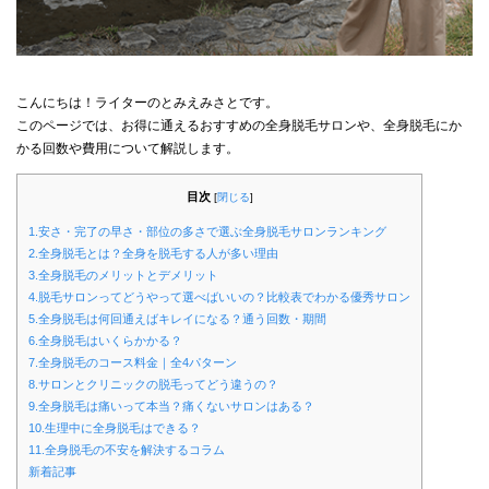
こんにちは！ライターのとみえみさとです。
このページでは、お得に通えるおすすめの全身脱毛サロンや、全身脱毛にか
かる回数や費用について解説します。
目次
[
閉じる
]
1.安さ・完了の早さ・部位の多さで選ぶ全身脱毛サロンランキング
2.全身脱毛とは？全身を脱毛する人が多い理由
3.全身脱毛のメリットとデメリット
4.脱毛サロンってどうやって選べばいいの？比較表でわかる優秀サロン
5.全身脱毛は何回通えばキレイになる？通う回数・期間
6.全身脱毛はいくらかかる？
7.全身脱毛のコース料金｜全4パターン
8.サロンとクリニックの脱毛ってどう違うの？
9.全身脱毛は痛いって本当？痛くないサロンはある？
10.生理中に全身脱毛はできる？
11.全身脱毛の不安を解決するコラム
新着記事