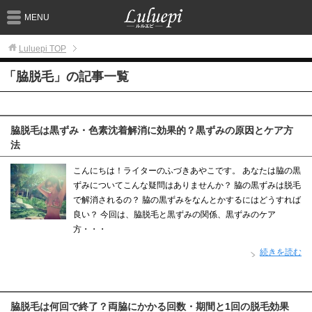
MENU
Luluepi
TOP
「脇脱毛」の記事一覧
脇脱毛は黒ずみ・色素沈着解消に効果的？黒ずみの原因とケア方
法
こんにちは！ライターのふづきあやこです。 あなたは脇の黒
ずみについてこんな疑問はありませんか？ 脇の黒ずみは脱毛
で解消されるの？ 脇の黒ずみをなんとかするにはどうすれば
良い？ 今回は、脇脱毛と黒ずみの関係、黒ずみのケア
方・・・
続きを読む
脇脱毛は何回で終了？両脇にかかる回数・期間と1回の脱毛効果