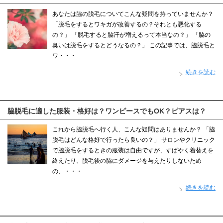
あなたは脇の脱毛についてこんな疑問を持っていませんか？
「脱毛をするとワキガが改善するの？それとも悪化する
の？」 「脱毛すると脇汗が増えるって本当なの？」 「脇の
臭いは脱毛をするとどうなるの？」 この記事では、脇脱毛と
ワ・・・
続きを読む
脇脱毛に適した服装・格好は？ワンピースでもOK？ピアスは？
これから脇脱毛へ行く人、こんな疑問はありませんか？ 「脇
脱毛はどんな格好で行ったら良いの？」 サロンやクリニック
で脇脱毛をするときの服装は自由ですが、すばやく着替えを
終えたり、脱毛後の脇にダメージを与えたりしないため
の、・・・
続きを読む