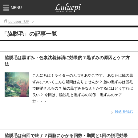
MENU
Luluepi
TOP
「脇脱毛」の記事一覧
脇脱毛は黒ずみ・色素沈着解消に効果的？黒ずみの原因とケア方
法
こんにちは！ライターのふづきあやこです。 あなたは脇の黒
ずみについてこんな疑問はありませんか？ 脇の黒ずみは脱毛
で解消されるの？ 脇の黒ずみをなんとかするにはどうすれば
良い？ 今回は、脇脱毛と黒ずみの関係、黒ずみのケア
方・・・
続きを読む
脇脱毛は何回で終了？両脇にかかる回数・期間と1回の脱毛効果