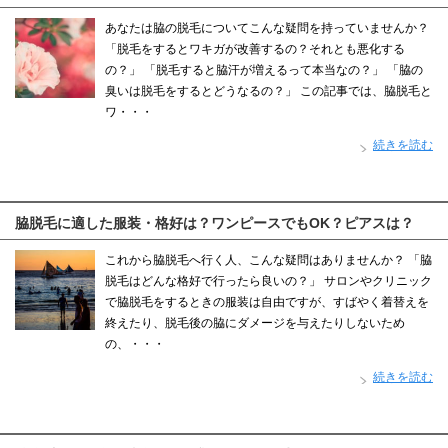
あなたは脇の脱毛についてこんな疑問を持っていませんか？
「脱毛をするとワキガが改善するの？それとも悪化する
の？」 「脱毛すると脇汗が増えるって本当なの？」 「脇の
臭いは脱毛をするとどうなるの？」 この記事では、脇脱毛と
ワ・・・
続きを読む
脇脱毛に適した服装・格好は？ワンピースでもOK？ピアスは？
これから脇脱毛へ行く人、こんな疑問はありませんか？ 「脇
脱毛はどんな格好で行ったら良いの？」 サロンやクリニック
で脇脱毛をするときの服装は自由ですが、すばやく着替えを
終えたり、脱毛後の脇にダメージを与えたりしないため
の、・・・
続きを読む