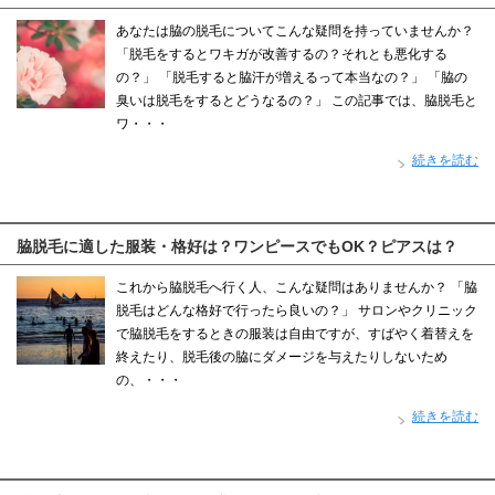
あなたは脇の脱毛についてこんな疑問を持っていませんか？
「脱毛をするとワキガが改善するの？それとも悪化する
の？」 「脱毛すると脇汗が増えるって本当なの？」 「脇の
臭いは脱毛をするとどうなるの？」 この記事では、脇脱毛と
ワ・・・
続きを読む
脇脱毛に適した服装・格好は？ワンピースでもOK？ピアスは？
これから脇脱毛へ行く人、こんな疑問はありませんか？ 「脇
脱毛はどんな格好で行ったら良いの？」 サロンやクリニック
で脇脱毛をするときの服装は自由ですが、すばやく着替えを
終えたり、脱毛後の脇にダメージを与えたりしないため
の、・・・
続きを読む