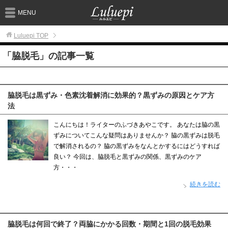
MENU
Luluepi
TOP
「脇脱毛」の記事一覧
脇脱毛は黒ずみ・色素沈着解消に効果的？黒ずみの原因とケア方
法
こんにちは！ライターのふづきあやこです。 あなたは脇の黒
ずみについてこんな疑問はありませんか？ 脇の黒ずみは脱毛
で解消されるの？ 脇の黒ずみをなんとかするにはどうすれば
良い？ 今回は、脇脱毛と黒ずみの関係、黒ずみのケア
方・・・
続きを読む
脇脱毛は何回で終了？両脇にかかる回数・期間と1回の脱毛効果