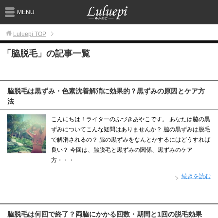
MENU
Luluepi
TOP
「脇脱毛」の記事一覧
脇脱毛は黒ずみ・色素沈着解消に効果的？黒ずみの原因とケア方
法
こんにちは！ライターのふづきあやこです。 あなたは脇の黒
ずみについてこんな疑問はありませんか？ 脇の黒ずみは脱毛
で解消されるの？ 脇の黒ずみをなんとかするにはどうすれば
良い？ 今回は、脇脱毛と黒ずみの関係、黒ずみのケア
方・・・
続きを読む
脇脱毛は何回で終了？両脇にかかる回数・期間と1回の脱毛効果