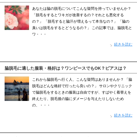
あなたは脇の脱毛についてこんな疑問を持っていませんか？
「脱毛をするとワキガが改善するの？それとも悪化する
の？」 「脱毛すると脇汗が増えるって本当なの？」 「脇の
臭いは脱毛をするとどうなるの？」 この記事では、脇脱毛と
ワ・・・
続きを読む
脇脱毛に適した服装・格好は？ワンピースでもOK？ピアスは？
これから脇脱毛へ行く人、こんな疑問はありませんか？ 「脇
脱毛はどんな格好で行ったら良いの？」 サロンやクリニック
で脇脱毛をするときの服装は自由ですが、すばやく着替えを
終えたり、脱毛後の脇にダメージを与えたりしないため
の、・・・
続きを読む