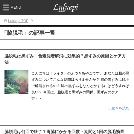
MENU
Luluepi
TOP
「脇脱毛」の記事一覧
脇脱毛は黒ずみ・色素沈着解消に効果的？黒ずみの原因とケア方
法
こんにちは！ライターのふづきあやこです。 あなたは脇の黒
ずみについてこんな疑問はありませんか？ 脇の黒ずみは脱毛
で解消されるの？ 脇の黒ずみをなんとかするにはどうすれば
良い？ 今回は、脇脱毛と黒ずみの関係、黒ずみのケア
方・・・
続きを読む
脇脱毛は何回で終了？両脇にかかる回数・期間と1回の脱毛効果