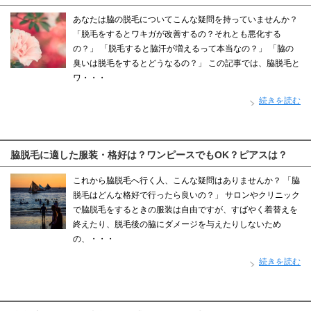
あなたは脇の脱毛についてこんな疑問を持っていませんか？
「脱毛をするとワキガが改善するの？それとも悪化する
の？」 「脱毛すると脇汗が増えるって本当なの？」 「脇の
臭いは脱毛をするとどうなるの？」 この記事では、脇脱毛と
ワ・・・
続きを読む
脇脱毛に適した服装・格好は？ワンピースでもOK？ピアスは？
これから脇脱毛へ行く人、こんな疑問はありませんか？ 「脇
脱毛はどんな格好で行ったら良いの？」 サロンやクリニック
で脇脱毛をするときの服装は自由ですが、すばやく着替えを
終えたり、脱毛後の脇にダメージを与えたりしないため
の、・・・
続きを読む