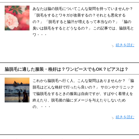
あなたは脇の脱毛についてこんな疑問を持っていませんか？
「脱毛をするとワキガが改善するの？それとも悪化する
の？」 「脱毛すると脇汗が増えるって本当なの？」 「脇の
臭いは脱毛をするとどうなるの？」 この記事では、脇脱毛と
ワ・・・
続きを読む
脇脱毛に適した服装・格好は？ワンピースでもOK？ピアスは？
これから脇脱毛へ行く人、こんな疑問はありませんか？ 「脇
脱毛はどんな格好で行ったら良いの？」 サロンやクリニック
で脇脱毛をするときの服装は自由ですが、すばやく着替えを
終えたり、脱毛後の脇にダメージを与えたりしないため
の、・・・
続きを読む