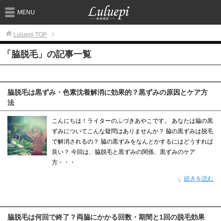
MENU
Luluepi
TOP
「脇脱毛」の記事一覧
脇脱毛は黒ずみ・色素沈着解消に効果的？黒ずみの原因とケア方
法
こんにちは！ライターのふづきあやこです。 あなたは脇の黒
ずみについてこんな疑問はありませんか？ 脇の黒ずみは脱毛
で解消されるの？ 脇の黒ずみをなんとかするにはどうすれば
良い？ 今回は、脇脱毛と黒ずみの関係、黒ずみのケア
方・・・
続きを読む
脇脱毛は何回で終了？両脇にかかる回数・期間と1回の脱毛効果