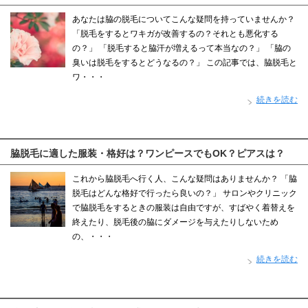
あなたは脇の脱毛についてこんな疑問を持っていませんか？
「脱毛をするとワキガが改善するの？それとも悪化する
の？」 「脱毛すると脇汗が増えるって本当なの？」 「脇の
臭いは脱毛をするとどうなるの？」 この記事では、脇脱毛と
ワ・・・
続きを読む
脇脱毛に適した服装・格好は？ワンピースでもOK？ピアスは？
これから脇脱毛へ行く人、こんな疑問はありませんか？ 「脇
脱毛はどんな格好で行ったら良いの？」 サロンやクリニック
で脇脱毛をするときの服装は自由ですが、すばやく着替えを
終えたり、脱毛後の脇にダメージを与えたりしないため
の、・・・
続きを読む