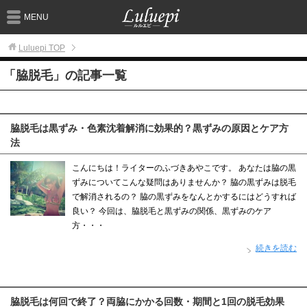
MENU
Luluepi
TOP
「脇脱毛」の記事一覧
脇脱毛は黒ずみ・色素沈着解消に効果的？黒ずみの原因とケア方
法
こんにちは！ライターのふづきあやこです。 あなたは脇の黒
ずみについてこんな疑問はありませんか？ 脇の黒ずみは脱毛
で解消されるの？ 脇の黒ずみをなんとかするにはどうすれば
良い？ 今回は、脇脱毛と黒ずみの関係、黒ずみのケア
方・・・
続きを読む
脇脱毛は何回で終了？両脇にかかる回数・期間と1回の脱毛効果