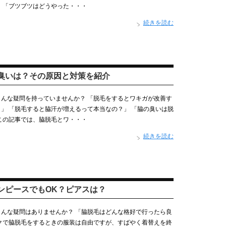
 「ブツブツはどうやった・・・
続きを読む
臭いは？その原因と対策を紹介
んな疑問を持っていませんか？ 「脱毛をするとワキガが改善す
」 「脱毛すると脇汗が増えるって本当なの？」 「脇の臭いは脱
この記事では、脇脱毛とワ・・・
続きを読む
ンピースでもOK？ピアスは？
んな疑問はありませんか？ 「脇脱毛はどんな格好で行ったら良
クで脇脱毛をするときの服装は自由ですが、すばやく着替えを終