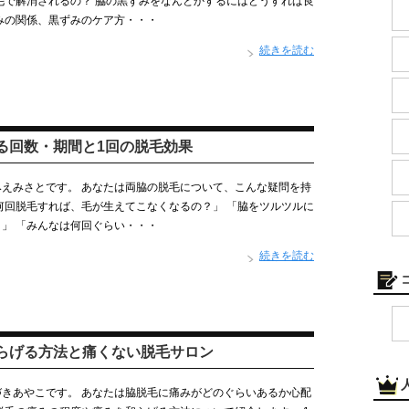
毛で解消されるの？ 脇の黒ずみをなんとかするにはどうすれば良
みの関係、黒ずみのケア方・・・
続きを読む
る回数・期間と1回の脱毛効果
えみさとです。 あなたは両脇の脱毛について、こんな疑問を持
何回脱毛すれば、毛が生えてこなくなるの？」 「脇をツルツルに
」 「みんなは何回ぐらい・・・
続きを読む
らげる方法と痛くない脱毛サロン
きあやこです。 あなたは脇脱毛に痛みがどのぐらいあるか心配