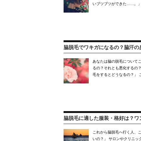
いブツブツができた……。」
脇脱毛でワキガになるの？脇汗の
あなたは脇の脱毛についてこ
るの？それとも悪化するの？
毛をするとどうなるの？」 
脇脱毛に適した服装・格好は？ワ
これから脇脱毛へ行く人、こ
いの？」 サロンやクリニッ