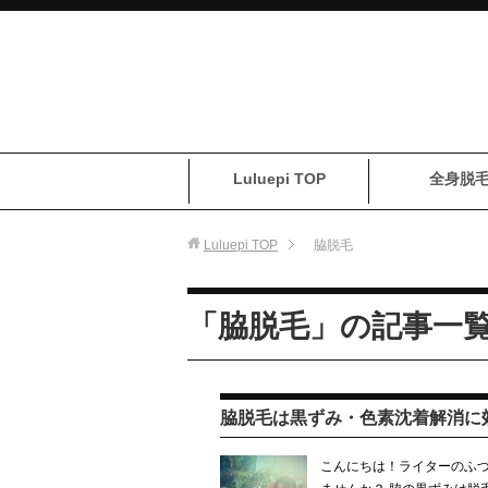
Luluepi TOP
全身脱
Luluepi
TOP
脇脱毛
「脇脱毛」の記事一
脇脱毛は黒ずみ・色素沈着解消に
こんにちは！ライターのふづ