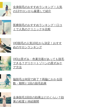
全身脱毛のおすすめランキング！人気
の13サロンから厳選して紹介
医療脱毛のおすすめランキング！口コ
ミで人気のクリニックを比較
VIO脱毛の人気10社から決定！おすす
めのサロンランキング
VIOは黒ずみ・色素沈着があっても脱毛
できる？デリケートゾーンの黒ずみケ
ア方法
脇脱毛は何回で終了？両脇にかかる回
数・期間と1回の脱毛効果
全身脱毛1回目の効果はどのくらい？効
果の程度と持続期間