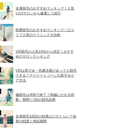
全身脱毛のおすすめランキング！人気
の13サロンから厳選して紹介
医療脱毛のおすすめランキング！口コ
ミで人気のクリニックを比較
VIO脱毛の人気10社から決定！おすす
めのサロンランキング
VIOは黒ずみ・色素沈着があっても脱毛
できる？デリケートゾーンの黒ずみケ
ア方法
脇脱毛は何回で終了？両脇にかかる回
数・期間と1回の脱毛効果
全身脱毛1回目の効果はどのくらい？効
果の程度と持続期間