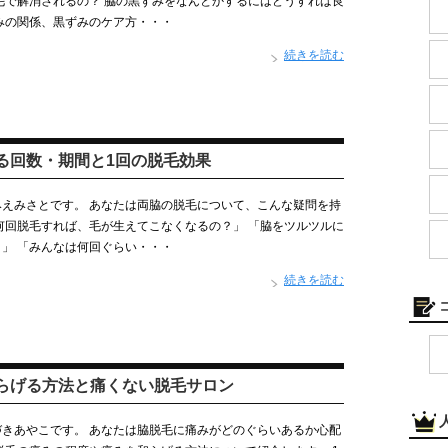
毛で解消されるの？ 脇の黒ずみをなんとかするにはどうすれば良
みの関係、黒ずみのケア方・・・
続きを読む
る回数・期間と1回の脱毛効果
えみさとです。 あなたは両脇の脱毛について、こんな疑問を持
何回脱毛すれば、毛が生えてこなくなるの？」 「脇をツルツルに
」 「みんなは何回ぐらい・・・
続きを読む
らげる方法と痛くない脱毛サロン
きあやこです。 あなたは脇脱毛に痛みがどのぐらいあるか心配