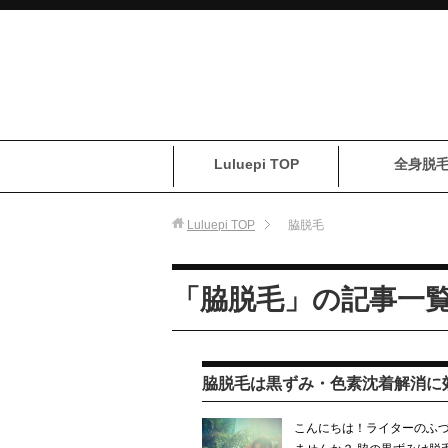
Luluepi TOP
全身脱
Luluepi
TOP
脇脱毛
「脇脱毛」の記事一
脇脱毛は黒ずみ・色素沈着解消に
こんにちは！ライターのふづ