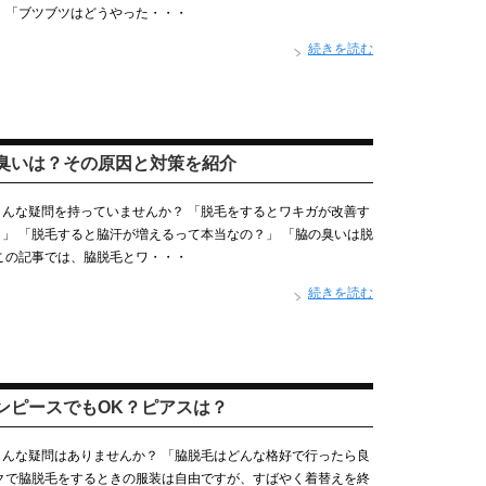
 「ブツブツはどうやった・・・
続きを読む
臭いは？その原因と対策を紹介
んな疑問を持っていませんか？ 「脱毛をするとワキガが改善す
」 「脱毛すると脇汗が増えるって本当なの？」 「脇の臭いは脱
この記事では、脇脱毛とワ・・・
続きを読む
ンピースでもOK？ピアスは？
んな疑問はありませんか？ 「脇脱毛はどんな格好で行ったら良
クで脇脱毛をするときの服装は自由ですが、すばやく着替えを終