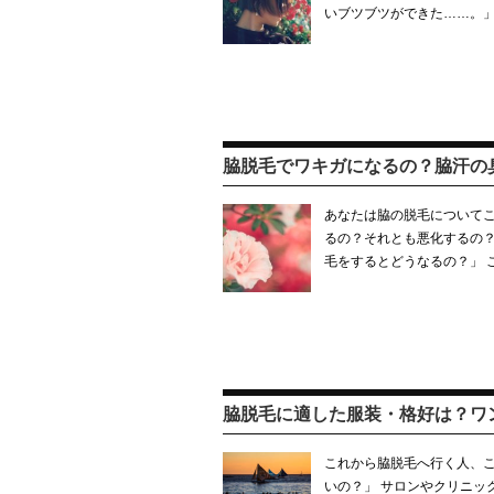
いブツブツができた……。」
脇脱毛でワキガになるの？脇汗の
あなたは脇の脱毛についてこ
るの？それとも悪化するの？
毛をするとどうなるの？」 
脇脱毛に適した服装・格好は？ワ
これから脇脱毛へ行く人、こ
いの？」 サロンやクリニッ