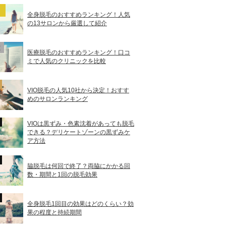
全身脱毛のおすすめランキング！人気
の13サロンから厳選して紹介
医療脱毛のおすすめランキング！口コ
ミで人気のクリニックを比較
VIO脱毛の人気10社から決定！おすす
めのサロンランキング
VIOは黒ずみ・色素沈着があっても脱毛
できる？デリケートゾーンの黒ずみケ
ア方法
脇脱毛は何回で終了？両脇にかかる回
数・期間と1回の脱毛効果
全身脱毛1回目の効果はどのくらい？効
果の程度と持続期間