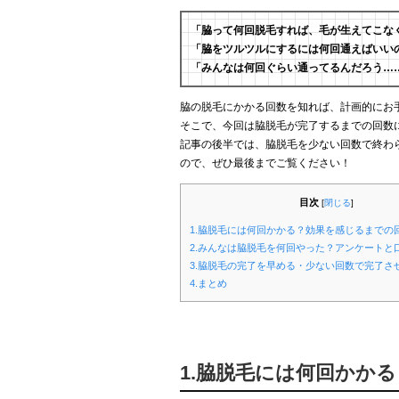
「脇って何回脱毛すれば、毛が生えてこな
「脇をツルツルにするには何回通えばいい
「みんなは何回ぐらい通ってるんだろう…
脇の脱毛にかかる回数を知れば、計画的にお
そこで、今回は脇脱毛が完了するまでの回数
記事の後半では、脇脱毛を少ない回数で終わ
ので、ぜひ最後までご覧ください！
目次
[
閉じる
]
1.脇脱毛には何回かかる？効果を感じるまでの
2.みんなは脇脱毛を何回やった？アンケートと
3.脇脱毛の完了を早める・少ない回数で完了さ
4.まとめ
1.脇脱毛には何回かか