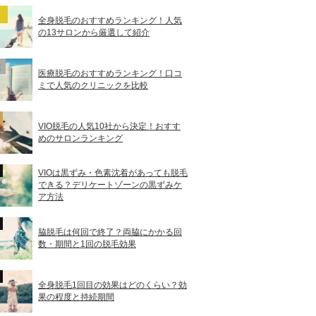
全身脱毛のおすすめランキング！人気
の13サロンから厳選して紹介
医療脱毛のおすすめランキング！口コ
ミで人気のクリニックを比較
VIO脱毛の人気10社から決定！おすす
めのサロンランキング
VIOは黒ずみ・色素沈着があっても脱毛
できる？デリケートゾーンの黒ずみケ
ア方法
脇脱毛は何回で終了？両脇にかかる回
数・期間と1回の脱毛効果
全身脱毛1回目の効果はどのくらい？効
果の程度と持続期間