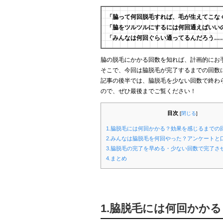
「脇って何回脱毛すれば、毛が生えてこな
「脇をツルツルにするには何回通えばいい
「みんなは何回ぐらい通ってるんだろう…
脇の脱毛にかかる回数を知れば、計画的にお
そこで、今回は脇脱毛が完了するまでの回数
記事の後半では、脇脱毛を少ない回数で終わ
ので、ぜひ最後までご覧ください！
目次
[
閉じる
]
1.脇脱毛には何回かかる？効果を感じるまでの
2.みんなは脇脱毛を何回やった？アンケートと
3.脇脱毛の完了を早める・少ない回数で完了さ
4.まとめ
1.脇脱毛には何回かか