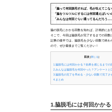
「脇って何回脱毛すれば、毛が生えてこな
「脇をツルツルにするには何回通えばいい
「みんなは何回ぐらい通ってるんだろう…
脇の脱毛にかかる回数を知れば、計画的にお
そこで、今回は脇脱毛が完了するまでの回数
記事の後半では、脇脱毛を少ない回数で終わ
ので、ぜひ最後までご覧ください！
目次
[
閉じる
]
1.脇脱毛には何回かかる？効果を感じるまでの
2.みんなは脇脱毛を何回やった？アンケートと
3.脇脱毛の完了を早める・少ない回数で完了さ
4.まとめ
1.脇脱毛には何回かか