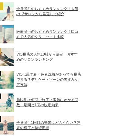
全身脱毛のおすすめランキング！人気
の13サロンから厳選して紹介
医療脱毛のおすすめランキング！口コ
ミで人気のクリニックを比較
VIO脱毛の人気10社から決定！おすす
めのサロンランキング
VIOは黒ずみ・色素沈着があっても脱毛
できる？デリケートゾーンの黒ずみケ
ア方法
脇脱毛は何回で終了？両脇にかかる回
数・期間と1回の脱毛効果
全身脱毛1回目の効果はどのくらい？効
果の程度と持続期間