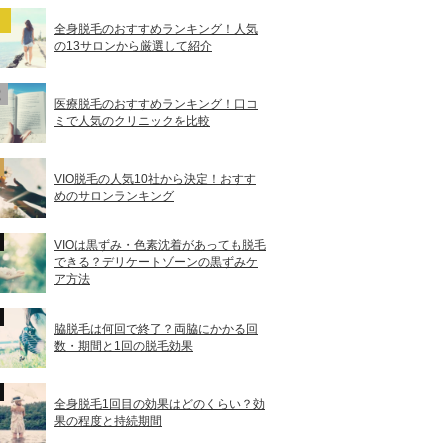
全身脱毛のおすすめランキング！人気
の13サロンから厳選して紹介
医療脱毛のおすすめランキング！口コ
ミで人気のクリニックを比較
VIO脱毛の人気10社から決定！おすす
めのサロンランキング
VIOは黒ずみ・色素沈着があっても脱毛
できる？デリケートゾーンの黒ずみケ
ア方法
脇脱毛は何回で終了？両脇にかかる回
数・期間と1回の脱毛効果
全身脱毛1回目の効果はどのくらい？効
果の程度と持続期間