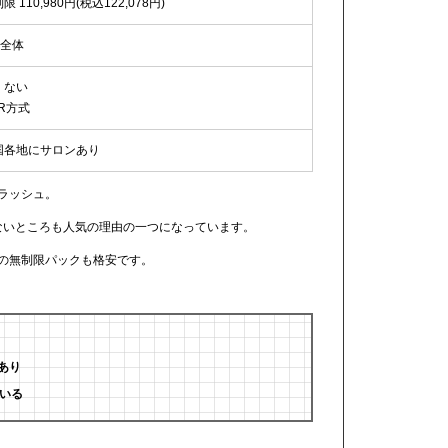
限 110,980円(税込122,078円)
O全体
くない
R方式
国各地にサロンあり
トラッシュ。
ないところも人気の理由の一つになっています。
めの無制限パックも格安です。
ト
あり
いる