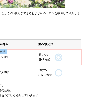
どからVIO脱毛ができるおすすめのサロンを厳選して紹介しま
！
2回料金
痛み/脱毛法
安値!
痛くない
,778円
SHR方式
少なめ
0,980円
S.S.C.方式
す。
後の価格。
内容を詳しく紹介していきます。