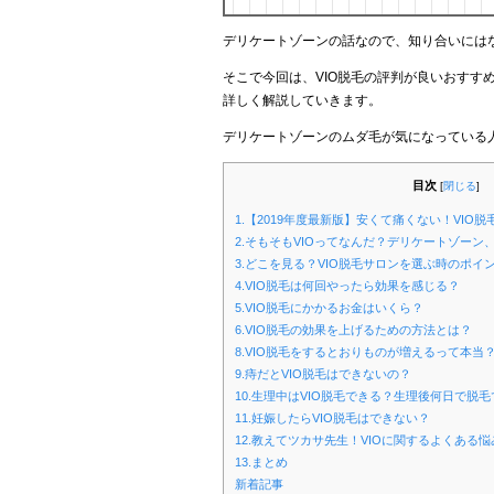
デリケートゾーンの話なので、知り合いには
そこで今回は、VIO脱毛の評判が良いおすす
詳しく解説していきます。
デリケートゾーンのムダ毛が気になっている
目次
[
閉じる
]
1.【2019年度最新版】安くて痛くない！VI
2.そもそもVIOってなんだ？デリケートゾーン
3.どこを見る？VIO脱毛サロンを選ぶ時のポイ
4.VIO脱毛は何回やったら効果を感じる？
5.VIO脱毛にかかるお金はいくら？
6.VIO脱毛の効果を上げるための方法とは？
8.VIO脱毛をするとおりものが増えるって本当
9.痔だとVIO脱毛はできないの？
10.生理中はVIO脱毛できる？生理後何日で脱
11.妊娠したらVIO脱毛はできない？
12.教えてツカサ先生！VIOに関するよくある
13.まとめ
新着記事