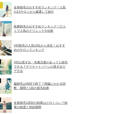
全身脱毛のおすすめランキング！人気
の13サロンから厳選して紹介
医療脱毛のおすすめランキング！口コ
ミで人気のクリニックを比較
VIO脱毛の人気10社から決定！おすす
めのサロンランキング
VIOは黒ずみ・色素沈着があっても脱毛
できる？デリケートゾーンの黒ずみケ
ア方法
脇脱毛は何回で終了？両脇にかかる回
数・期間と1回の脱毛効果
全身脱毛1回目の効果はどのくらい？効
果の程度と持続期間