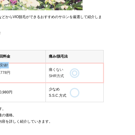
どからVIO脱毛ができるおすすめのサロンを厳選して紹介しま
！
2回料金
痛み/脱毛法
安値!
痛くない
,778円
SHR方式
少なめ
0,980円
S.S.C.方式
す。
後の価格。
内容を詳しく紹介していきます。