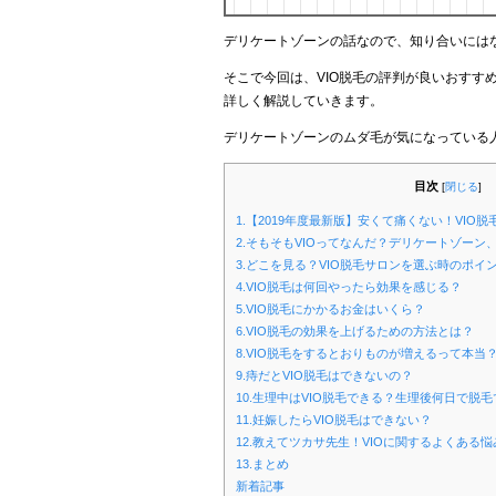
デリケートゾーンの話なので、知り合いには
そこで今回は、VIO脱毛の評判が良いおすす
詳しく解説していきます。
デリケートゾーンのムダ毛が気になっている
目次
[
閉じる
]
1.【2019年度最新版】安くて痛くない！VI
2.そもそもVIOってなんだ？デリケートゾーン
3.どこを見る？VIO脱毛サロンを選ぶ時のポイ
4.VIO脱毛は何回やったら効果を感じる？
5.VIO脱毛にかかるお金はいくら？
6.VIO脱毛の効果を上げるための方法とは？
8.VIO脱毛をするとおりものが増えるって本当
9.痔だとVIO脱毛はできないの？
10.生理中はVIO脱毛できる？生理後何日で脱
11.妊娠したらVIO脱毛はできない？
12.教えてツカサ先生！VIOに関するよくある
13.まとめ
新着記事