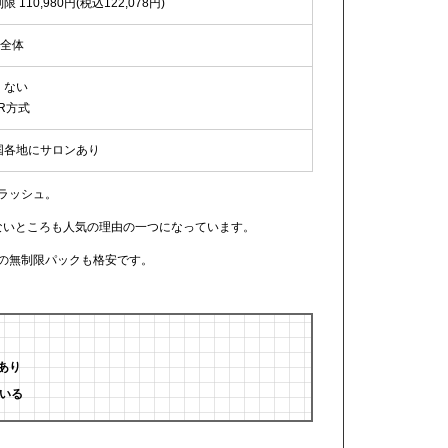
限 110,980円(税込122,078円)
O全体
くない
R方式
国各地にサロンあり
トラッシュ。
ないところも人気の理由の一つになっています。
めの無制限パックも格安です。
ト
あり
いる