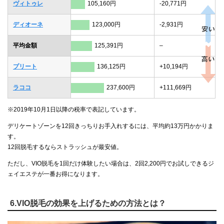
ヴィトゥレ
105,160円
-20,771円
ディオーネ
123,000円
-2,931円
平均金額
125,391円
–
プリート
136,125円
+10,194円
ラココ
237,600円
+111,669円
※2019年10月1日以降の税率で表記しています。
デリケートゾーンを12回きっちりお手入れするには、平均約13万円かかりま
す。
12回脱毛するならストラッシュが最安値。
ただし、VIO脱毛を1回だけ体験したい場合は、2回2,200円でお試しできるジ
ェイエステが一番お得になります。
6.VIO脱毛の効果を上げるための方法とは？