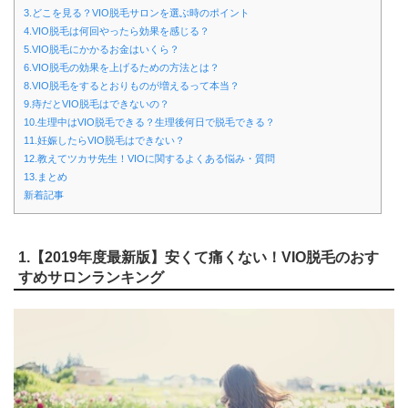
3.どこを見る？VIO脱毛サロンを選ぶ時のポイント
4.VIO脱毛は何回やったら効果を感じる？
5.VIO脱毛にかかるお金はいくら？
6.VIO脱毛の効果を上げるための方法とは？
8.VIO脱毛をするとおりものが増えるって本当？
9.痔だとVIO脱毛はできないの？
10.生理中はVIO脱毛できる？生理後何日で脱毛できる？
11.妊娠したらVIO脱毛はできない？
12.教えてツカサ先生！VIOに関するよくある悩み・質問
13.まとめ
新着記事
1.【2019年度最新版】安くて痛くない！VIO脱毛のおす
すめサロンランキング