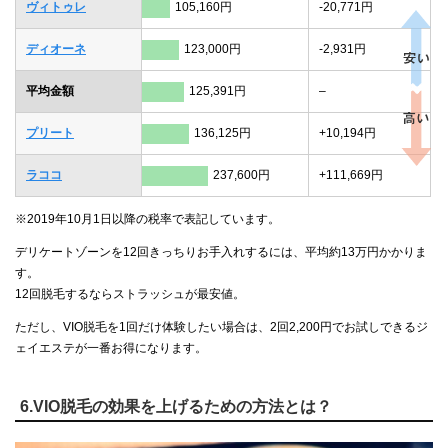
ヴィトゥレ
105,160円
-20,771円
ディオーネ
123,000円
-2,931円
平均金額
125,391円
–
プリート
136,125円
+10,194円
ラココ
237,600円
+111,669円
※2019年10月1日以降の税率で表記しています。
デリケートゾーンを12回きっちりお手入れするには、平均約13万円かかりま
す。
12回脱毛するならストラッシュが最安値。
ただし、VIO脱毛を1回だけ体験したい場合は、2回2,200円でお試しできるジ
ェイエステが一番お得になります。
6.VIO脱毛の効果を上げるための方法とは？