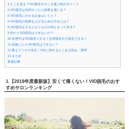
3.どこを見る？VIO脱毛サロンを選ぶ時のポイント
4.VIO脱毛は何回やったら効果を感じる？
5.VIO脱毛にかかるお金はいくら？
6.VIO脱毛の効果を上げるための方法とは？
8.VIO脱毛をするとおりものが増えるって本当？
9.痔だとVIO脱毛はできないの？
10.生理中はVIO脱毛できる？生理後何日で脱毛できる？
11.妊娠したらVIO脱毛はできない？
12.教えてツカサ先生！VIOに関するよくある悩み・質問
13.まとめ
新着記事
1.【2019年度最新版】安くて痛くない！VIO脱毛のおす
すめサロンランキング