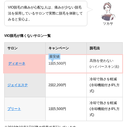
VIO脱毛の痛みが心配な人は、痛みが少ない脱毛
法を採用しているサロンで実際に脱毛を体験して
みると安心よ。
ツカサ
VIO脱毛が痛くないサロン一覧
サロン
キャンペーン
脱毛法
最安値
高熱を使わない
ディオーネ
1回5,500円
(ハイパースキン法)
冷却で熱さを軽減
ジェイエステ
2回2,200円
(冷却機能付きIPL方
式)
冷却で熱さを軽減
プリート
1回5,500円
(冷却機能付きIPL方
式)