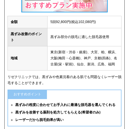
金額
5回92,800円(税込102,080円)
黒ずみ改善のポイン
黒ずみ部分の脱毛に適した脱毛器使用
ト
東京(新宿・渋谷・銀座)、大宮、柏、横浜、
地域
大阪(梅田・心斎橋)、神戸、京都(四条)、名
古屋(栄・駅前)、仙台、新潟、広島、福岡
リゼクリニックでは、黒ずみや色素沈着のある肌でも問題なくレーザー脱
毛することができます。
おすすめポイント
黒ずみの程度に合わせてお手入れに最適な脱毛器を選んでくれる
黒ずみを改善する薬剤を処方してもらえる(希望者のみ)
レーザーだから脱毛効果が高い