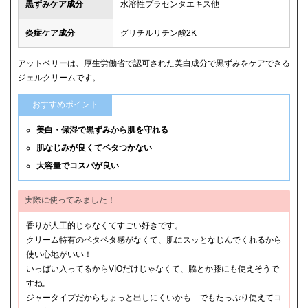
黒ずみケア成分
水溶性プラセンタエキス他
炎症ケア成分
グリチルリチン酸2K
アットベリーは、厚生労働省で認可された美白成分で黒ずみをケアできる
ジェルクリームです。
おすすめポイント
美白・保湿で黒ずみから肌を守れる
肌なじみが良くてベタつかない
大容量でコスパが良い
実際に使ってみました！
香りが人工的じゃなくてすごい好きです。
クリーム特有のベタベタ感がなくて、肌にスッとなじんでくれるから
使い心地がいい！
いっぱい入ってるからVIOだけじゃなくて、脇とか膝にも使えそうで
すね。
ジャータイプだからちょっと出しにくいかも…でもたっぷり使えてコ