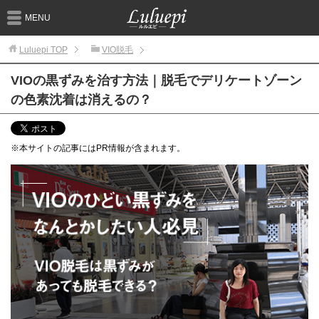
MENU
Luluepi
TOP
VIO脱毛
VIOの黒ずみを治す方法｜脱毛でデリケートゾーン
の色素沈着は消えるの？
※本サイトの記事にはPR情報が含まれます。