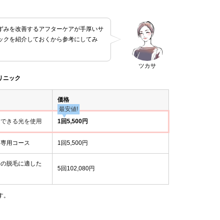
ずみを改善するアフターケアが手厚いサ
ックを紹介しておくから参考にしてみ
ツカサ
リニック
価格
最安値!
アできる光を使用
1回5,500円
ア専用コース
1回5,500円
分の脱毛に適した
5回102,080円
用
す。