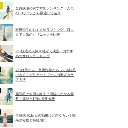
全身脱毛のおすすめランキング！人気
の13サロンから厳選して紹介
医療脱毛のおすすめランキング！口コ
ミで人気のクリニックを比較
VIO脱毛の人気10社から決定！おすす
めのサロンランキング
VIOは黒ずみ・色素沈着があっても脱毛
できる？デリケートゾーンの黒ずみケ
ア方法
脇脱毛は何回で終了？両脇にかかる回
数・期間と1回の脱毛効果
全身脱毛1回目の効果はどのくらい？効
果の程度と持続期間