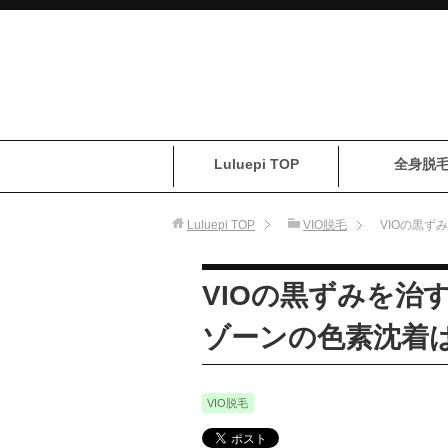
Luluepi TOP
全身脱
Luluepi
TOP
VIO脱毛
VIOの黒
VIOの黒ずみを治
ゾーンの色素沈着
VIO脱毛