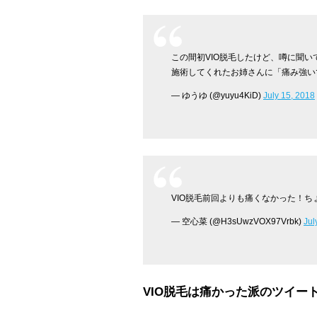
この間初VIO脱毛したけど、噂に聞い
施術してくれたお姉さんに「痛み強い
— ゆうゆ (@yuyu4KiD)
July 15, 2018
VIO脱毛前回よりも痛くなかった！
— 空心菜 (@H3sUwzVOX97Vrbk)
Jul
VIO脱毛は痛かった派のツイー