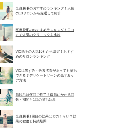
全身脱毛のおすすめランキング！人気
の13サロンから厳選して紹介
医療脱毛のおすすめランキング！口コ
ミで人気のクリニックを比較
VIO脱毛の人気10社から決定！おすす
めのサロンランキング
VIOは黒ずみ・色素沈着があっても脱毛
できる？デリケートゾーンの黒ずみケ
ア方法
脇脱毛は何回で終了？両脇にかかる回
数・期間と1回の脱毛効果
全身脱毛1回目の効果はどのくらい？効
果の程度と持続期間