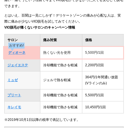
できます。
とはいえ、百聞は一見にしかず！デリケートゾーンの痛みが心配な人は、実
際に痛みが少ないVIO脱毛を試してみてください。
VIO脱毛が痛くないサロンのキャンペーン情報
サロン
痛み対策
価格
おすすめ!
ディオーネ
熱くない光を使用
5,500円/1回
ジェイエステ
冷却機能で熱さを軽減
2,200円/2回
364円/1年間通い放題
ミュゼ
ジェルで熱を軽減
(Vラインのみ)
プリート
冷却機能で熱さを軽減
5,500円/1回
キレイモ
冷却機能で熱さを軽減
10,450円/1回
※2019年10月1日以降の税率で表記しています。