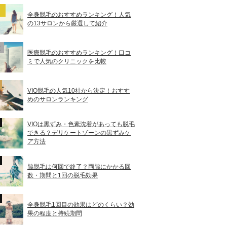
全身脱毛のおすすめランキング！人気
の13サロンから厳選して紹介
医療脱毛のおすすめランキング！口コ
ミで人気のクリニックを比較
VIO脱毛の人気10社から決定！おすす
めのサロンランキング
VIOは黒ずみ・色素沈着があっても脱毛
できる？デリケートゾーンの黒ずみケ
ア方法
脇脱毛は何回で終了？両脇にかかる回
数・期間と1回の脱毛効果
全身脱毛1回目の効果はどのくらい？効
果の程度と持続期間