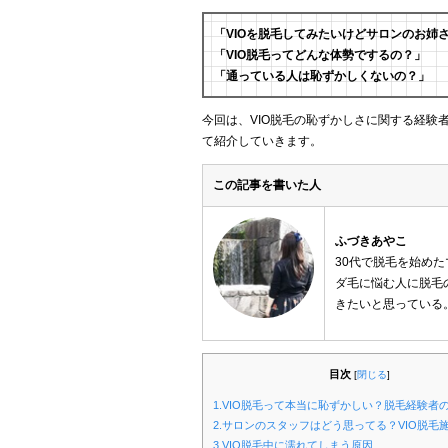
「VIOを脱毛してみたいけどサロンのお姉
「VIO脱毛ってどんな体勢でするの？」
「通っている人は恥ずかしくないの？」
今回は、VIO脱毛の恥ずかしさに関する経験者
て紹介していきます。
この記事を書いた人
ふづきあやこ
30代で脱毛を始め
ダ毛に悩む人に脱毛
きたいと思っている
目次
[
閉じる
]
1.VIO脱毛って本当に恥ずかしい？脱毛経験者
2.サロンのスタッフはどう思ってる？VIO脱毛
3.VIO脱毛中に濡れてしまう原因