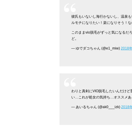
彼氏もいないし海行かないし、温泉も
ルモチになりたい！楽になりそう！な
このままvio脱毛がずっと気になる
ど。
— ゆでダコちゃん (@e1_miw)
2018
わりと真剣にVIO脱毛したいんだけ
い…これが処女の気持ち…オススメあ
— あいるちゃん (@ak0___izk)
2018