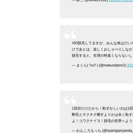
VIO脱毛してますが、みんな体はだ
けであとは、楽しくおしゃべりしなが
脱毛すると、生理の時臭くならないし
— まくら( ?ω? ) (@makuratann2)
20
1回目だけだから！恥ずかしいのは1
剛毛とチクチク晒すよりかは全く恥ず
よ！コワクナイヨ！脱毛の世界へよう
— わんころもっち (@nyaniganyanda