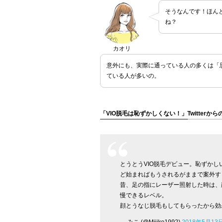
そうなんです！ほん
ね？
カオリ
意外にも、実際に通っている人の多くは「
ている人が多いの。
「VIO脱毛は恥ずかしくない！」Twitterから
とうとうVIO脱毛デビュー。恥ずか
ど始まればもうされるがままで案外す
昔、足の指にレーザー照射した時は、
慢できるレベル。
顔とうなじ脱毛もしてもらったから効
— みこ (@Miiiko1992)
2018年5月13